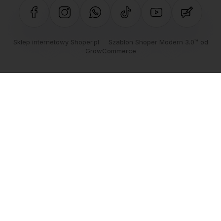
Sklep internetowy Shoper.pl
Szablon Shoper Modern 3.0™
od
GrowCommerce