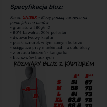
Specyfikacja bluz:
Fason
UNISEX
- Bluzy pasują zarówno na
panie jak i na panów
- gramatura 280g/m2
- 80% bawełna, 20% poliester
- dwuwartwowy kaptur
- płaski sznurek w tym samym kolorze
- ściągacze przy mankietach i u dołu bluzy
- z przodu kieszień - kangurka
- bez szwów bocznych