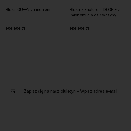
Bluza QUEEN z imieniem
Bluza z kapturem DŁONIE z
imionami dla dziewczyny
99,99 zł
99,99 zł
Do koszyka
Do koszyka
Zapisz się na nasz biuletyn – Wpisz adres e-mail