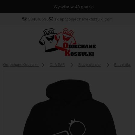
Wysyłka w 48 godzin
504016596
sklep@odjechanekoszulki.com
OdjechaneKoszulki
DLA PAR
Bluzy dla par
Bluzy dla 