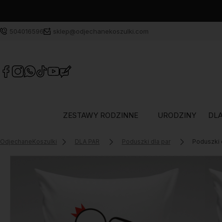
504016596
sklep@odjechanekoszulki.com
ZESTAWY RODZINNE
URODZINY
DLA
OdjechaneKoszulki
DLA PAR
Poduszki dla par
Poduszki 