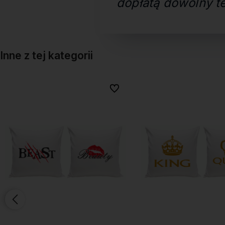
dopłatą dowolny te
Inne z tej kategorii
onych
onych
Do ulubionych
Do ulubionych