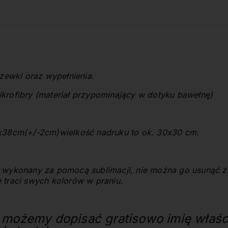
Cena nie zawiera ewentualnych
kosztów płatności
szewki oraz wypełnienia.
krofibry (materiał przypominający w dotyku bawełnę)
8x38cm(+/-2cm)
wielkość nadruku to ok. 30x30 cm.
 wykonany za pomocą sublimacji, nie można go usunąć 
 traci swych kolorów w praniu.
u
możemy dopisać gratisowo imię właści