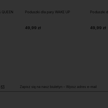
 UP
Poduszki dla pary MY EVERYTHING
Poduszki d
49,99 zł
49,99 zł
Do koszyka
Zapisz się na nasz biuletyn – Wpisz adres e-mail