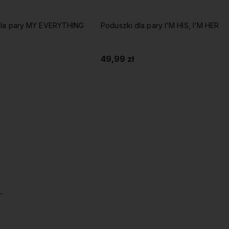
la pary I'M HIS, I'M HER
Poduszki dla pary KLUCZ DO
SERCA
49,99 zł
Do koszyka
Do koszyka