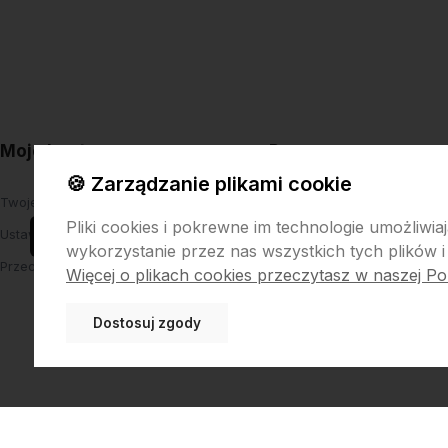
Moje konto
Pomoc
🍪 Zarządzanie plikami cookie
Twoje zamówienia
Wymiana towaru na inny roz
Pliki cookies i pokrewne im technologie umożliw
Ustawienia konta
kolor
504016596
wykorzystanie przez nas wszystkich tych plików i
Przechowalnia
Zwroty
Więcej o plikach cookies przeczytasz w naszej Pol
Reklamacje
Dostosuj zgody
Regulamin