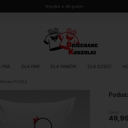
Wysyłka w 48 godzin
 PAR
DLA PAŃ
DLA PANÓW
DLA DZIECI
H
dla pary PUZZLE
Podusz
Cena:
49,99