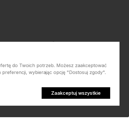
e
O nas
atności
Kontakt i dane firmy
 ofertę do Twoich potrzeb. Możesz zaakceptować
preferencji, wybierając opcję "Dostosuj zgody".
Zaakceptuj wszystkie