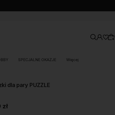
OBBY
SPECJALNE OKAZJE
Więcej
Wybierz coś dla siebie z naszej aktualnej
oferty lub zaloguj się, aby przywrócić dodane
ki dla pary PUZZLE
produkty do listy z poprzedniej sesji.
 zł