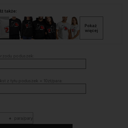
ź także:
Pokaż 
więcej
przodu poduszek:
kst z tyłu poduszek + 10zł/para:
+
para/pary