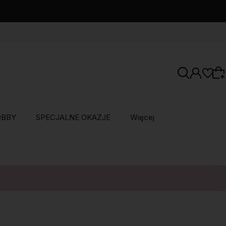
OBBY
SPECJALNE OKAZJE
Więcej
Wybierz coś dla siebie z naszej aktualnej
oferty lub zaloguj się, aby przywrócić dodane
produkty do listy z poprzedniej sesji.