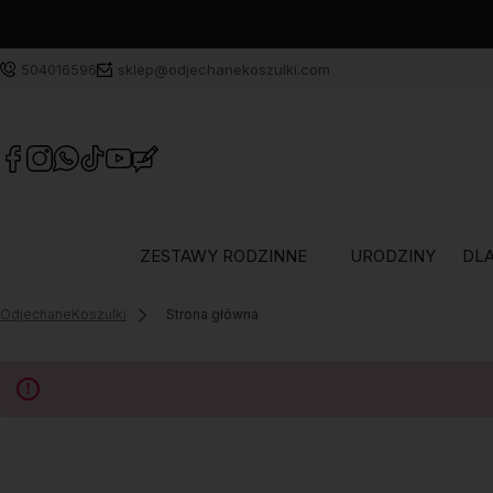
504016596
sklep@odjechanekoszulki.com
ZESTAWY RODZINNE
URODZINY
DLA
OdjechaneKoszulki
Strona główna