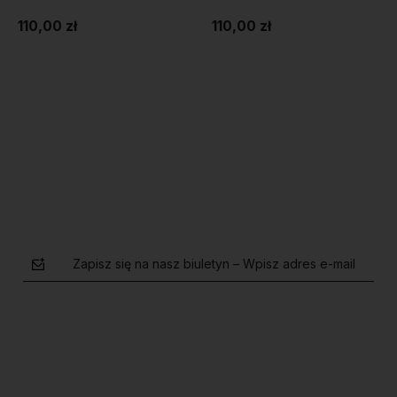
110,00 zł
110,00 zł
zyka
Do koszyka
Do koszy
Zapisz się na nasz biuletyn – Wpisz adres e-mail