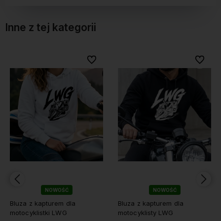
Inne z tej kategorii
Do ulubionych
Do ulubionych
Do ulubionych
Do ulubionych
ŚĆ
NOWOŚĆ
NOWOŚ
m dla
Bluza z kapturem dla
Bluza z kapturem 
WG
motocyklisty LWG
motocyklisty I Lo