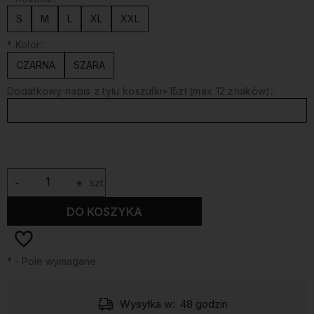
S
M
L
XL
XXL
*
Kolor::
CZARNA
SZARA
Dodatkowy napis z tyłu koszulki+15zł (max 12 znaków)::
-
+
szt.
DO KOSZYKA
*
- Pole wymagane
Wysyłka w:
48 godzin