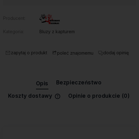
Producent:
Kategoria:
Bluzy z kapturem
zapytaj o produkt
dodaj opinię
poleć znajomemu
Bezpieczeństwo
Opis
Koszty dostawy
Opinie o produkcie (0)
Cena nie zawiera ewentualnych
kosztów płatności