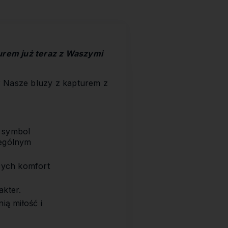
turem już teraz z Waszymi
? Nasze bluzy z kapturem z
o symbol
zególnym
ących komfort
akter.
ią miłość i