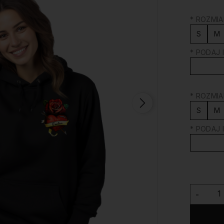
*
ROZMIAR
S
M
*
PODAJ I
*
ROZMIAR
S
M
*
PODAJ I
-