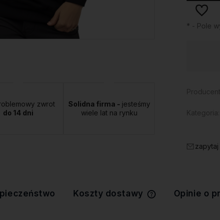
*
- Pole 
Dostępność:
duża ilość
Producent
roblemowy zwrot
Solidna firma -
jesteśmy
do 14 dni
wiele lat na rynku
Kategoria:
zapytaj
pieczeństwo
Koszty dostawy
Opinie o p
Cena nie zawiera 