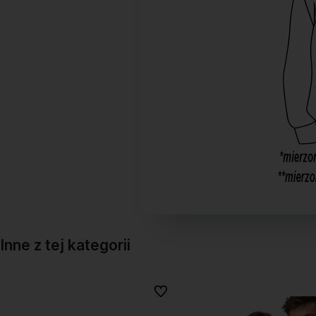
Inne z tej kategorii
onych
onych
Do ulubionych
Do ulubionych