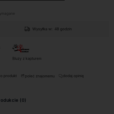
wymagane
Wysyłka w:
48 godzin
:
Bluzy z kapturem
 o produkt
dodaj opinię
poleć znajomemu
rodukcie (0)
ewentualnych