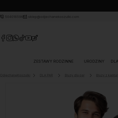
504016596
sklep@odjechanekoszulki.com
ZESTAWY RODZINNE
URODZINY
DLA
OdjechaneKoszulki
DLA PAR
Bluzy dla par
Bluzy z kaptu