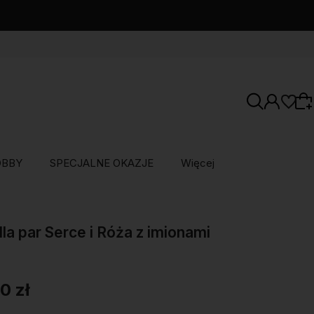
OBBY
SPECJALNE OKAZJE
Więcej
Wybierz coś dla siebie z naszej aktualnej
oferty lub zaloguj się, aby przywrócić dodane
dla par Serce i Róża z imionami
produkty do listy z poprzedniej sesji.
0 zł