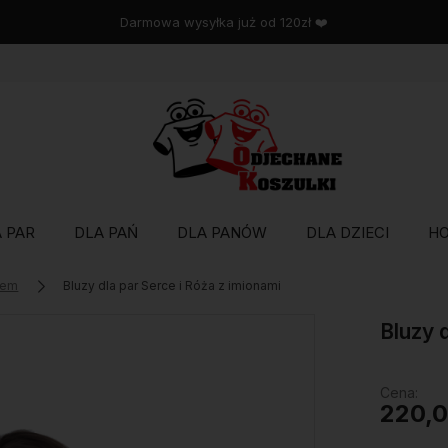
Wysyłka w 48 godzin
 PAR
DLA PAŃ
DLA PANÓW
DLA DZIECI
H
rem
Bluzy dla par Serce i Róża z imionami
Bluzy 
Cena:
220,0