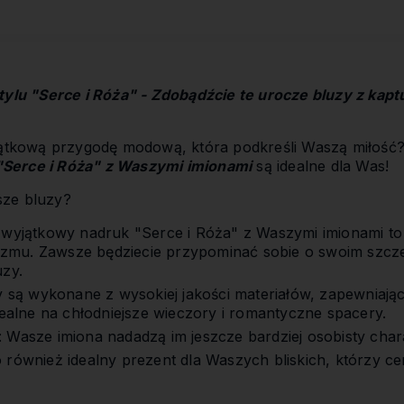
kosztów płatności
tylu "Serce i Róża" - Zdobądźcie te urocze bluzy z kap
yjątkową przygodę modową, która podkreśli Waszą miłość
"Serce i Róża" z Waszymi imionami
są idealne dla Was!
sze bluzy?
 wyjątkowy nadruk "Serce i Róża" z Waszymi imionami t
ntyzmu. Zawsze będziecie przypominać sobie o swoim szc
uzy.
zy są wykonane z wysokiej jakości materiałów, zapewniaj
dealne na chłodniejsze wieczory i romantyczne spacery.
 Wasze imiona nadadzą im jeszcze bardziej osobisty char
również idealny prezent dla Waszych bliskich, którzy cen