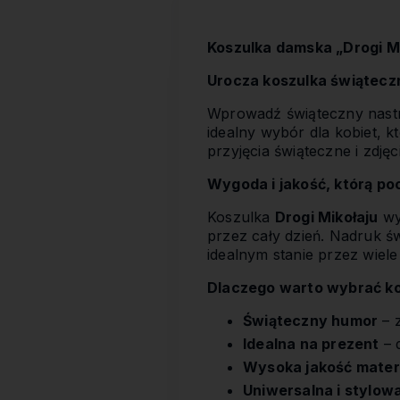
Koszulka damska „Drogi Mi
Urocza koszulka świąteczn
Wprowadź świąteczny nastró
idealny wybór dla kobiet, 
przyjęcia świąteczne i zdj
Wygoda i jakość, którą po
Koszulka
Drogi Mikołaju
wyk
przez cały dzień. Nadruk św
idealnym stanie przez wiel
Dlaczego warto wybrać ko
Świąteczny humor
– 
Idealna na prezent
– d
Wysoka jakość mater
Uniwersalna i stylow