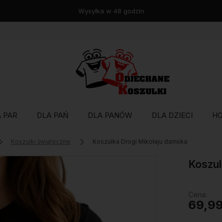
Wysyłka w 48 godzin
 PAR
DLA PAŃ
DLA PANÓW
DLA DZIECI
H
Koszulki świąteczne
Koszulka Drogi Mikołaju damska
Koszul
Cena:
69,99