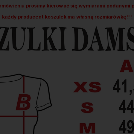
amówieniu prosimy kierować się wymiarami podanymi p
każdy producent koszulek ma własną rozmiarówkę!!!