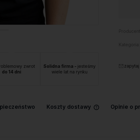
Dostępność:
duża ilość
Producent
Kategoria:
zapytaj
roblemowy zwrot
Solidna firma -
jesteśmy
do 14 dni
wiele lat na rynku
pieczeństwo
Koszty dostawy
Opinie o p
Cena nie zawiera 
kosztów płatności