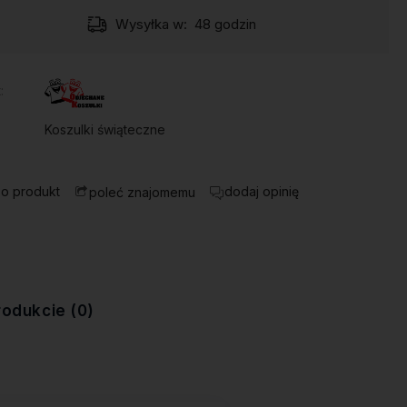
Wysyłka w:
48 godzin
:
Koszulki świąteczne
 o produkt
dodaj opinię
poleć znajomemu
rodukcie (0)
ewentualnych