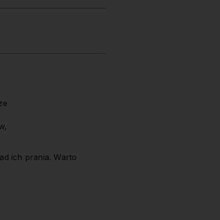
ze
w,
ad ich prania. Warto