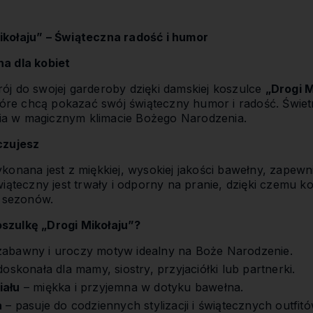
kołaju” – Świąteczna radość i humor
a dla kobiet
j do swojej garderoby dzięki damskiej koszulce
„Drogi M
które chcą pokazać swój świąteczny humor i radość. Świet
ęcia w magicznym klimacie Bożego Narodzenia.
czujesz
onana jest z miękkiej, wysokiej jakości bawełny, zapewn
iąteczny jest trwały i odporny na pranie, dzięki czemu k
e sezonów.
szulkę „Drogi Mikołaju”?
zabawny i uroczy motyw idealny na Boże Narodzenie.
oskonała dla mamy, siostry, przyjaciółki lub partnerki.
iału
– miękka i przyjemna w dotyku bawełna.
a
– pasuje do codziennych stylizacji i świątecznych outfitó