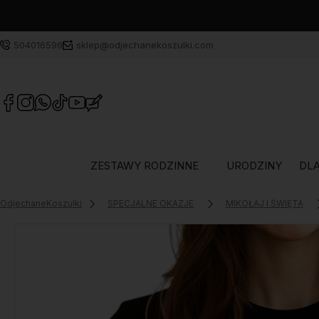
504016596
sklep@odjechanekoszulki.com
ZESTAWY RODZINNE
URODZINY
DLA
OdjechaneKoszulki
SPECJALNE OKAZJE
MIKOŁAJ I ŚWIĘTA