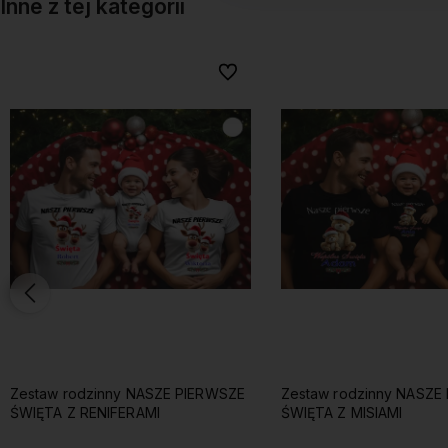
Inne z tej kategorii
onych
onych
Do ulubionych
Do ulubionych
Zestaw rodzinny NASZE PIERWSZE
Koszulka RENIFER JAK
ŚWIĘTA Z MISIAMI
HAFTOWANY damska