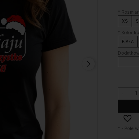
*
Rozmiar
XS
S
*
Kolor ko
BIAŁA
Dodatkowy
-
*
- Pole 