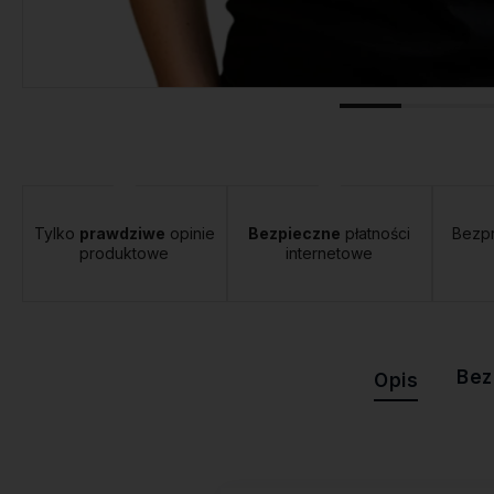
tawa:
od 12,00 zł
- Orlen Paczka
Tylko
prawdziwe
opinie
Bezpieczne
płatności
Bezp
produktowe
internetowe
Bez
Opis