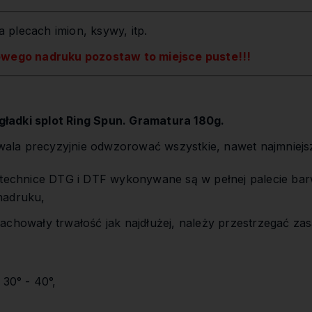
 plecach imion, ksywy, itp.
owego nadruku pozostaw to miejsce puste!!!
ładki splot Ring Spun. Gramatura 180g.
la precyzyjnie odwzorować wszystkie, nawet najmniejs
,
 technice DTG i DTF wykonywane są w pełnej palecie bar
nadruku,
achowały trwałość jak najdłużej, należy przestrzegać zas
 30° - 40°,