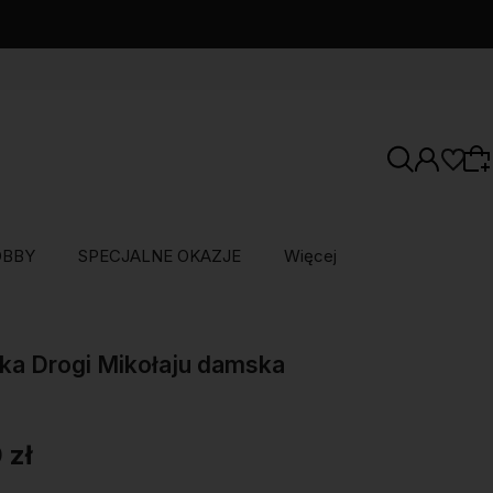
OBBY
SPECJALNE OKAZJE
Więcej
Wybierz coś dla siebie z naszej aktualnej
oferty lub zaloguj się, aby przywrócić dodane
ka Drogi Mikołaju damska
produkty do listy z poprzedniej sesji.
 zł