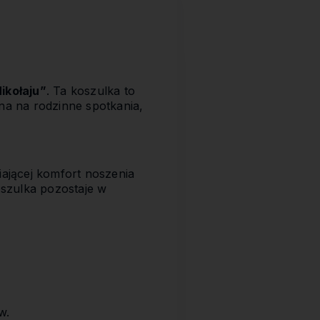
ikołaju”
. Ta koszulka to
na na rodzinne spotkania,
iającej komfort noszenia
oszulka pozostaje w
w.