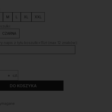
:
M
L
XL
XXL
szulki:
CZARNA
 napis z tyłu koszulki+15zł (max 12 znaków):
+
szt.
DO KOSZYKA
wymagane