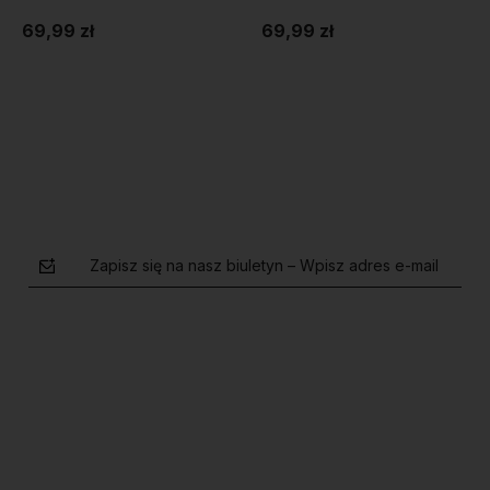
69,99 zł
69,99 zł
Do koszyka
Do koszyka
Zapisz się na nasz biuletyn – Wpisz adres e-mail
polityce prywatności