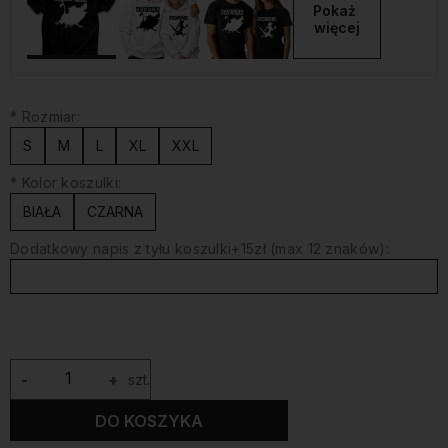
Pokaż 
więcej
*
Rozmiar:
S
M
L
XL
XXL
*
Kolor koszulki:
BIAŁA
CZARNA
Dodatkowy napis z tyłu koszulki+15zł (max 12 znaków):
-
+
szt.
DO KOSZYKA