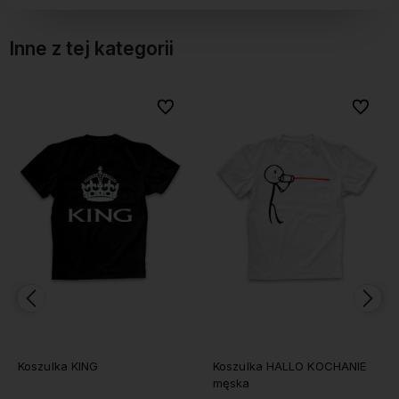
Inne z tej kategorii
o ulubionych
o ulubionych
Do ulubionych
Do ulubionych
Do
Do
Koszulka HALLO KOCHANIE
Koszulka PUZZLE męska
męska