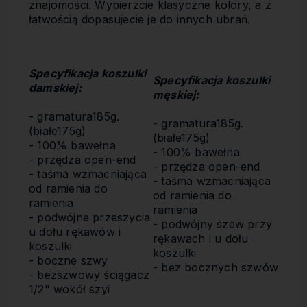
znajomości. Wybierzcie klasyczne kolory, a z
łatwością dopasujecie je do innych ubrań.
Specyfikacja koszulki
S
pecyfikacja koszulki
damskiej:
męskiej
:
- gramatura185g.
- gramatura185g.
(białe175g)
(białe175g)
- 100% bawełna
- 100% bawełna
- przędza open-end
- przędza open-end
- taśma wzmacniająca
- taśma wzmacniająca
od ramienia do
od ramienia do
ramienia
ramienia
- podwójne przeszycia
- podwójny szew przy
u dołu rękawów i
rękawach i u dołu
koszulki
koszulki
- boczne szwy
- bez bocznych szwów
- bezszwowy ściągacz
1/2" wokół szyi