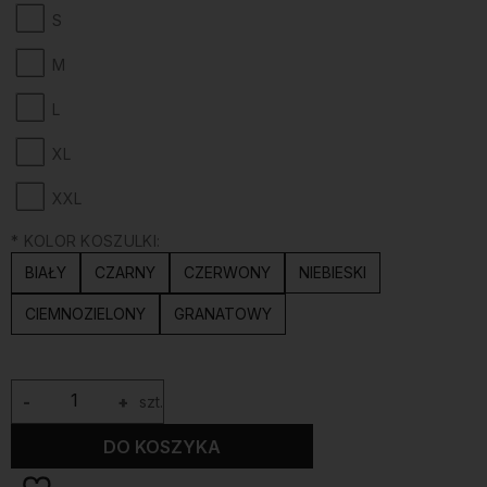
S
M
L
XL
XXL
*
KOLOR KOSZULKI:
BIAŁY
CZARNY
CZERWONY
NIEBIESKI
CIEMNOZIELONY
GRANATOWY
-
+
szt.
DO KOSZYKA