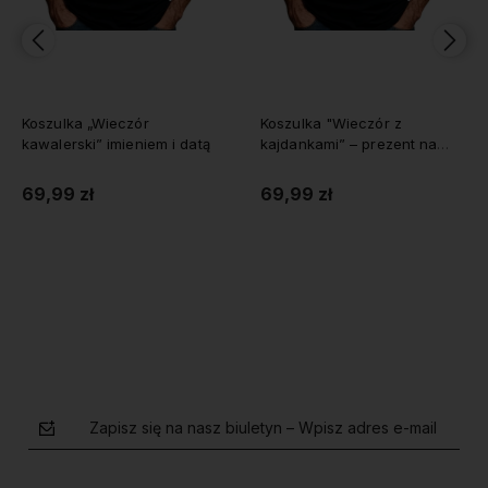
Koszulka „Wieczór
Koszulka "Wieczór z
kawalerski” imieniem i datą
kajdankami” – prezent na
wieczór kawalerski z
imieniem i datą
69,99 zł
69,99 zł
Do koszyka
Do koszyka
Zapisz się na nasz biuletyn – Wpisz adres e-mail