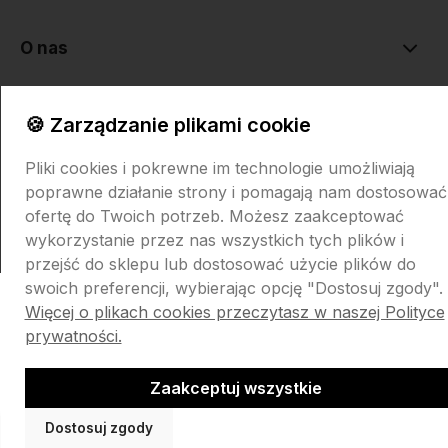
O nas
🍪 Zarządzanie plikami cookie
Pliki cookies i pokrewne im technologie umożliwiają
poprawne działanie strony i pomagają nam dostosować
Sklep internetowy Shoper.pl
Szablon Shoper Modern 3.0™
od
ofertę do Twoich potrzeb. Możesz zaakceptować
GrowCommerce
wykorzystanie przez nas wszystkich tych plików i
przejść do sklepu lub dostosować użycie plików do
swoich preferencji, wybierając opcję "Dostosuj zgody".
Więcej o plikach cookies przeczytasz w naszej Polityce
prywatności.
Zaakceptuj wszystkie
Dostosuj zgody