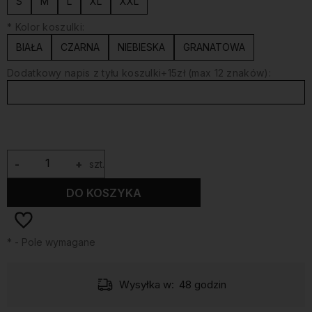
S
M
L
XL
XXL
*
Kolor koszulki:
BIAŁA
CZARNA
NIEBIESKA
GRANATOWA
Dodatkowy napis z tyłu koszulki+15zł (max 12 znaków):
-
+
szt.
DO KOSZYKA
*
- Pole wymagane
Wysyłka w:
48 godzin