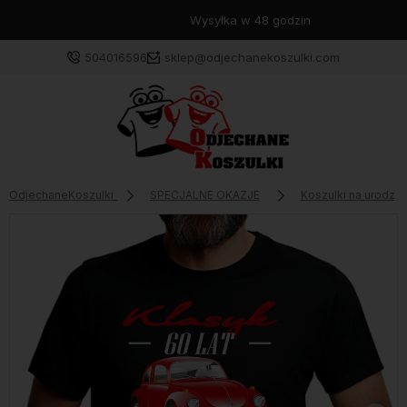
Wysyłka w 48 godzin
504016596
sklep@odjechanekoszulki.com
OdjechaneKoszulki
SPECJALNE OKAZJE
Koszulki na urodzin