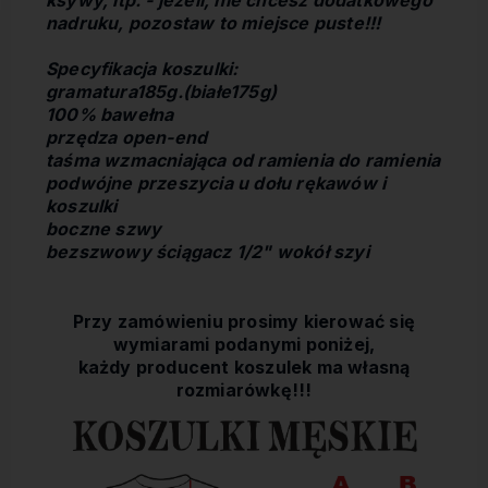
ksywy, itp. - jeżeli, nie chcesz dodatkowego
nadruku, pozostaw to miejsce puste!!!
Specyfikacja koszulki:
gramatura185g.(białe175g)
100% bawełna
przędza open-end
taśma wzmacniająca od ramienia do ramienia
podwójne przeszycia u dołu rękawów i
koszulki
boczne szwy
bezszwowy ściągacz 1/2" wokół szyi
Przy zamówieniu prosimy kierować się
wymiarami podanymi poniżej,
każdy producent koszulek ma własną
rozmiarówkę!!!