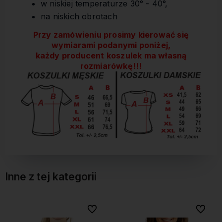
w niskiej temperaturze 30° - 40°,
na niskich obrotach
Przy zamówieniu prosimy kierować się
wymiarami podanymi poniżej,
każdy producent koszulek ma własną
rozmiarówkę!!!
Inne z tej kategorii
bionych
bionych
Do ulubionych
Do ulubionych
Do ulubi
Do ulubi