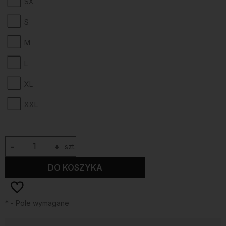
SX
S
M
L
XL
XXL
-
+
szt.
DO KOSZYKA
*
- Pole wymagane