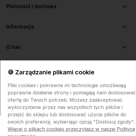
Płatności i dostawa
Informacje
O nas
🍪 Zarządzanie plikami cookie
Pliki cookies i pokrewne im technologie umożliwiają
poprawne działanie strony i pomagają nam dostosować
Sklep internetowy Shoper.pl
Szablon Shoper Modern 3.0™
od
ofertę do Twoich potrzeb. Możesz zaakceptować
GrowCommerce
wykorzystanie przez nas wszystkich tych plików i
przejść do sklepu lub dostosować użycie plików do
swoich preferencji, wybierając opcję "Dostosuj zgody".
Więcej o plikach cookies przeczytasz w naszej Polityce