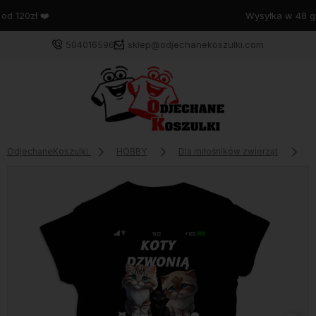
Wysyłka w 48 godzin
504016596
sklep@odjechanekoszulki.com
OdjechaneKoszulki
HOBBY
Dla miłośników zwierząt
K