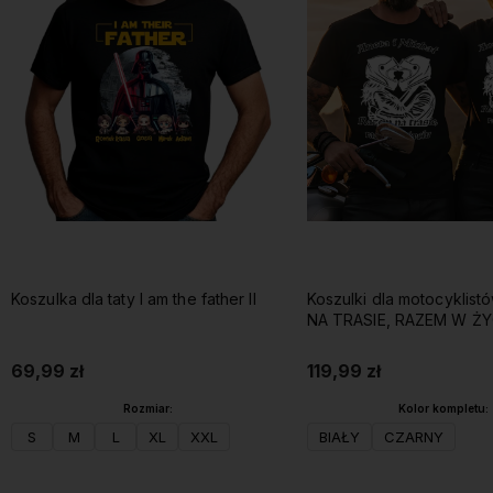
Koszulka dla taty I am the father II
Koszulki dla motocyklis
NA TRASIE, RAZEM W ŻY
imionami
69,99 zł
119,99 zł
Rozmiar:
Kolor kompletu:
S
M
L
XL
XXL
BIAŁY
CZARNY