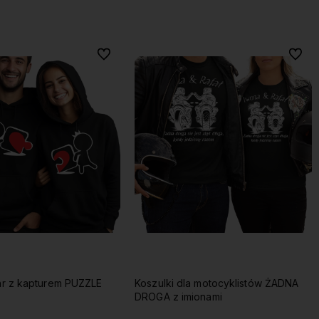
Do koszyka
Do koszyka
Do ulubionych
Do ulu
ar z kapturem PUZZLE
Koszulki dla motocyklistów ŻADNA
DROGA z imionami