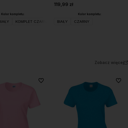
119,99 zł
Kolor kompletu:
Kolor kompletu:
BIAŁY
KOMPLET CZARNY
KOMPLET SZARY
BIAŁY
CZARNY
Do koszyka
Do koszyka
Zobacz więcej
Do ulubionych
Do ulu