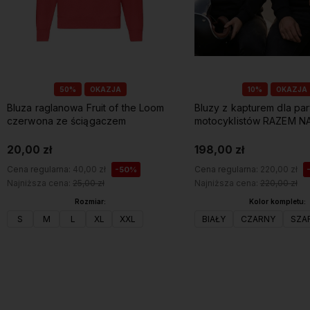
50%
OKAZJA
10%
OKAZJA
Bluza raglanowa Fruit of the Loom
Bluzy z kapturem dla pa
czerwona ze ściągaczem
motocyklistów RAZEM NA
RAZEM W ŻYCIU z im
20,00 zł
198,00 zł
Cena regularna:
40,00 zł
Cena regularna:
220,00 zł
-50%
Najniższa cena:
25,00 zł
Najniższa cena:
220,00 zł
Rozmiar:
Kolor kompletu:
S
M
L
XL
XXL
BIAŁY
CZARNY
SZA
Do koszyka
Do koszyka