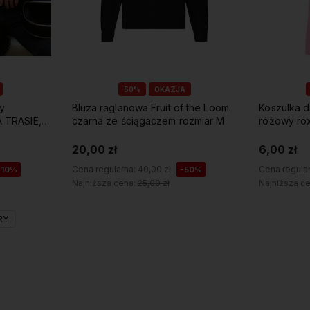
50%
OKAZJA
ry
Bluza raglanowa Fruit of the Loom
Koszulka da
 TRASIE,
czarna ze ściągaczem rozmiar M
różowy rox
ionami
20,00 zł
6,00 zł
Cena regularna:
40,00 zł
Cena regula
-10%
-50%
Najniższa cena:
25,00 zł
Najniższa c
Do koszyka
RY