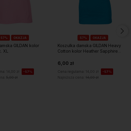
57%
OKAZJA
57%
OKAZJA
mska GILDAN kolor
Koszulka damska GILDAN Heavy
. XL
Cotton kolor Heather Sapphire
roz.S
6,00 zł
rna:
14,00 zł
Cena regularna:
14,00 zł
-57%
-57%
ena:
5,00 zł
Najniższa cena:
14,00 zł
Do koszyka