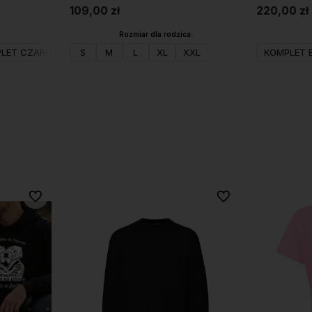
109,00 zł
220,00 zł
Rozmiar dla rodzica:
LET CZARNY
KOMPLET SZARY
S
M
L
XL
XXL
KOMPLET 
Do koszyka
Do ulubionych
Do ulubionych