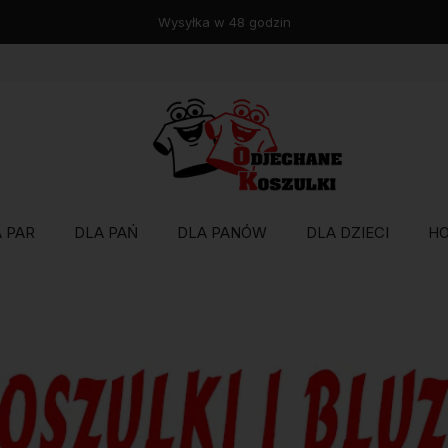
Darmowa wysyłka już od 120zł ❤️
 PAR
DLA PAŃ
DLA PANÓW
DLA DZIECI
H