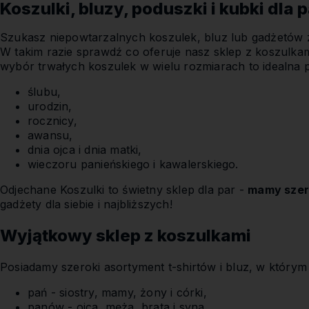
Koszulki, bluzy, poduszki i kubki dla 
Szukasz niepowtarzalnych koszulek, bluz lub gadżetów
W takim razie sprawdź co oferuje nasz sklep z koszulka
wybór trwałych koszulek w wielu rozmiarach to idealna p
ślubu,
urodzin,
rocznicy,
awansu,
dnia ojca i dnia matki,
wieczoru panieńskiego i kawalerskiego.
Odjechane Koszulki to świetny sklep dla par -
mamy szer
gadżety dla siebie i najbliższych!
Wyjątkowy sklep z koszulkami
Posiadamy szeroki asortyment t-shirtów i bluz, w którym 
pań - siostry, mamy, żony i córki,
panów - ojca, męża, brata i syna.