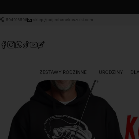
504016596
sklep@odjechanekoszulki.com
ZESTAWY RODZINNE
URODZINY
DLA