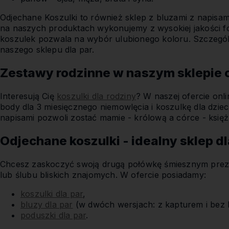
Odjechane Koszulki to również sklep z bluzami z napisa
na naszych produktach wykonujemy z wysokiej jakości fol
koszulek pozwala na wybór ulubionego koloru. Szczególny
naszego sklepu dla par.
Zestawy rodzinne w naszym sklepie 
Interesują Cię
koszulki dla rodziny
? W naszej ofercie onli
body dla 3 miesięcznego niemowlęcia i koszulkę dla dzi
napisami pozwoli zostać mamie - królową a córce - księż
Odjechane koszulki - idealny sklep dl
Chcesz zaskoczyć swoją drugą połówkę śmiesznym pr
lub ślubu bliskich znajomych. W ofercie posiadamy:
koszulki dla par
,
bluzy dla par
(w dwóch wersjach: z kapturem i bez 
poduszki dla par
.