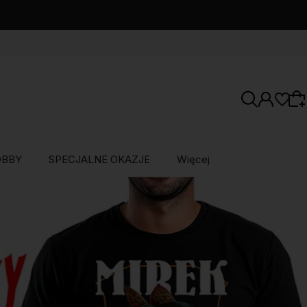
OBBY
SPECJALNE OKAZJE
Więcej
Wybierz coś dla siebie z naszej aktualnej
oferty lub zaloguj się, aby przywrócić dodane
produkty do listy z poprzedniej sesji.