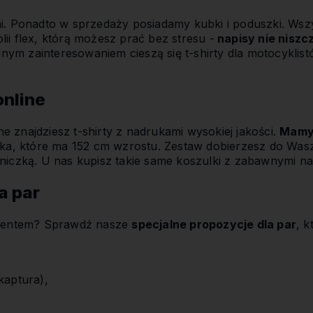
mi. Ponadto w sprzedaży posiadamy kubki i poduszki. Wsz
ii flex, którą możesz prać bez stresu -
napisy nie niszczą
m zainteresowaniem cieszą się t-shirty dla motocyklistó
online
ne znajdziesz t-shirty z nadrukami wysokiej jakości.
Mamy 
ecka, które ma 152 cm wzrostu. Zestaw dobierzesz do Was
niczką. U nas kupisz takie same koszulki z zabawnymi nad
a par
ezentem? Sprawdź nasze
specjalne propozycje dla par
, k
kaptura),