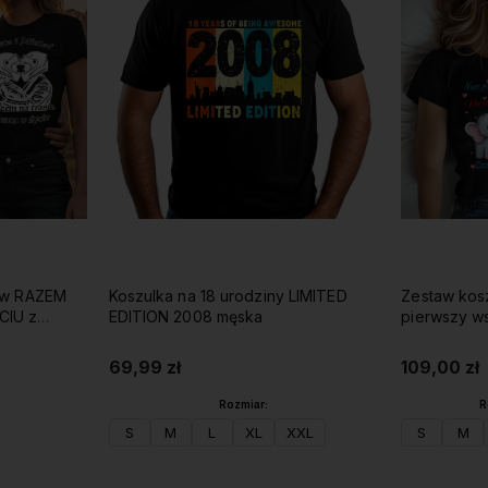
tów RAZEM
Koszulka na 18 urodziny LIMITED
Zestaw kos
CIU z
EDITION 2008 męska
pierwszy w
69,99 zł
109,00 zł
Rozmiar:
R
S
M
L
XL
XXL
S
M