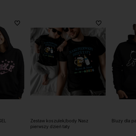
Do koszyka
Do ulubionych
Do ulubionych
GEL
Zestaw koszulek/body Nasz
Bluzy dla p
pierwszy dzień taty