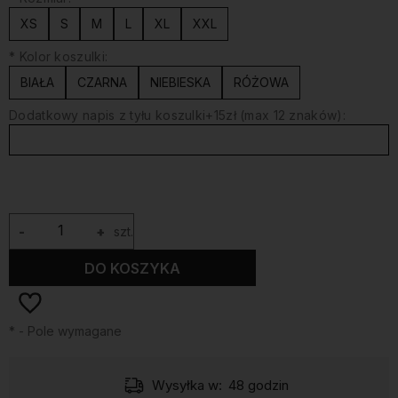
XS
S
M
L
XL
XXL
*
Kolor koszulki:
BIAŁA
CZARNA
NIEBIESKA
RÓŻOWA
Dodatkowy napis z tyłu koszulki+15zł (max 12 znaków):
-
+
szt.
DO KOSZYKA
*
- Pole wymagane
Wysyłka w:
48 godzin