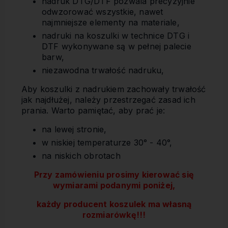
nadruk DTG/DTF pozwala precyzyjnie
odwzorować wszystkie, nawet
najmniejsze elementy na materiale,
nadruki na koszulki w technice DTG i
DTF wykonywane są w pełnej palecie
barw,
niezawodna trwałość nadruku,
Aby koszulki z nadrukiem zachowały trwałość
jak najdłużej, należy przestrzegać zasad ich
prania. Warto pamiętać, aby prać je:
na lewej stronie,
w niskiej temperaturze 30° - 40°,
na niskich obrotach
Przy zamówieniu prosimy kierować się
wymiarami podanymi poniżej,
każdy producent koszulek ma własną
rozmiarówkę!!!