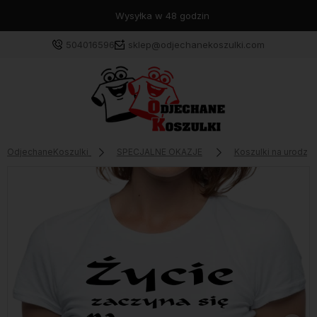
Wysyłka w 48 godzin
504016596
sklep@odjechanekoszulki.com
OdjechaneKoszulki
SPECJALNE OKAZJE
Koszulki na urodzin