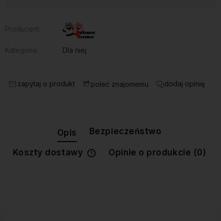
Producent:
Kategoria:
Dla niej
zapytaj o produkt
dodaj opinię
poleć znajomemu
Bezpieczeństwo
Opis
Koszty dostawy
Opinie o produkcie (0)
Cena nie zawiera ewentualnych
kosztów płatności