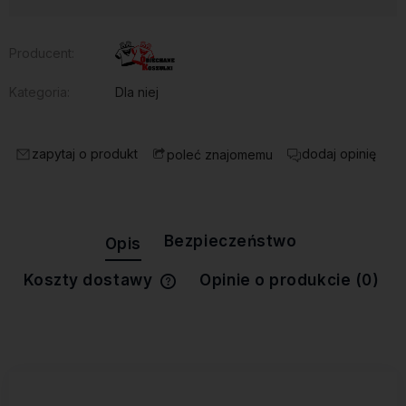
Producent:
Kategoria:
Dla niej
zapytaj o produkt
dodaj opinię
poleć znajomemu
Bezpieczeństwo
Opis
Koszty dostawy
Opinie o produkcie (0)
Cena nie zawiera ewentualnych
kosztów płatności