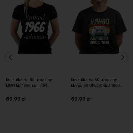
urodziny
Koszulka na 60 urodziny
Koszulka na 60 ur
ITION
LEVEL 60 UNLOCKED 1966
Classic Original 
damska
69,99 zł
69,99 zł
zyka
Do koszyka
Do koszy