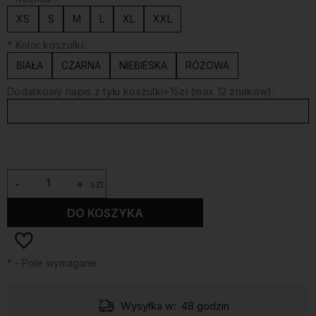
XS
S
M
L
XL
XXL
*
Kolor koszulki:
BIAŁA
CZARNA
NIEBIESKA
RÓŻOWA
Dodatkowy napis z tyłu koszulki+15zł (max 12 znaków):
-
+
szt.
DO KOSZYKA
*
- Pole wymagane
Wysyłka w:
48 godzin