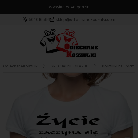
Wysyłka w 48 godzin
504016596
sklep@odjechanekoszulki.com
OdjechaneKoszulki
SPECJALNE OKAZJE
Koszulki na urodzin