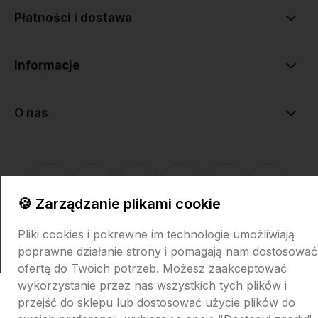
Płatności i dostawa
Informacje
O nas
🍪 Zarządzanie plikami cookie
Sklep internetowy Shoper.pl
Szablon Shoper Modern 3.0™
od
Pliki cookies i pokrewne im technologie umożliwiają
GrowCommerce
poprawne działanie strony i pomagają nam dostosować
ofertę do Twoich potrzeb. Możesz zaakceptować
wykorzystanie przez nas wszystkich tych plików i
przejść do sklepu lub dostosować użycie plików do