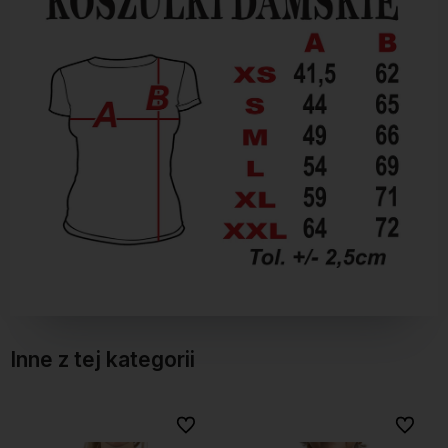
Inne z tej kategorii
Do ulubionych
Do ulubionych
Do ulubionych
Do ulubionych