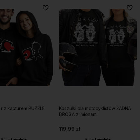
Do ulubionych
Do ulu
ar z kapturem PUZZLE
Koszulki dla motocyklistów ŻADNA
DROGA z imionami
119,99 zł
Kolor kompletu:
Kolor kompletu: