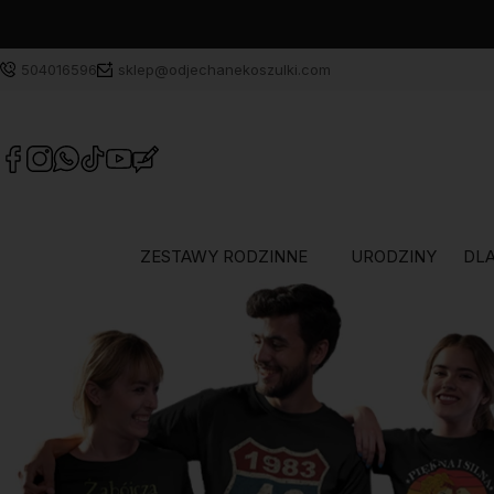
504016596
sklep@odjechanekoszulki.com
ZESTAWY RODZINNE
URODZINY
DLA