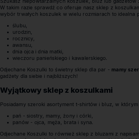
Szukasz niepowtarzalnych koszulek, bluz lub gadżetów
W takim razie sprawdź co oferuje nasz sklep z koszulka
wybór trwałych koszulek w wielu rozmiarach to idealna p
ślubu,
urodzin,
rocznicy,
awansu,
dnia ojca i dnia matki,
wieczoru panieńskiego i kawalerskiego.
Odjechane Koszulki to świetny sklep dla par -
mamy szer
gadżety dla siebie i najbliższych!
Wyjątkowy sklep z koszulkami
Posiadamy szeroki asortyment t-shirtów i bluz, w którym 
pań - siostry, mamy, żony i córki,
panów - ojca, męża, brata i syna.
Odjechane Koszulki to również sklep z bluzami z napisa