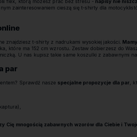
ii flex, którą możesz prać bez stresu -
napisy nie niszczą
m zainteresowaniem cieszą się t-shirty dla motocyklistó
online
ne znajdziesz t-shirty z nadrukami wysokiej jakości.
Mamy 
ecka, które ma 152 cm wzrostu. Zestaw dobierzesz do Was
niczką. U nas kupisz takie same koszulki z zabawnymi nad
a par
ezentem? Sprawdź nasze
specjalne propozycje dla par
, k
kaptura),
y Cię mnogością zabawnych wzorów dla Ciebie i Twojej