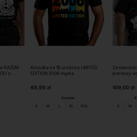
tów RAZEM
Koszulka na 18 urodziny LIMITED
Zestaw kos
CIU z
EDITION 2008 męska
pierwszy w
69,99 zł
109,00 zł
Rozmiar:
R
S
M
L
XL
XXL
S
M
Do koszyka