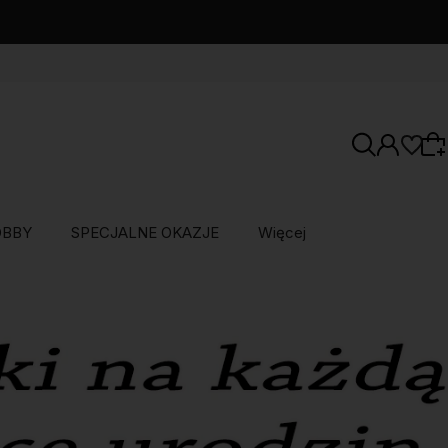
OBBY
SPECJALNE OKAZJE
Więcej
Wybierz coś dla siebie z naszej aktualnej
oferty lub zaloguj się, aby przywrócić dodane
produkty do listy z poprzedniej sesji.