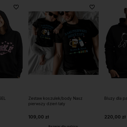
Do ulubionych
Do ulubionych
GEL
Zestaw koszulek/body Nasz
Bluzy dla p
pierwszy dzień taty
109,00 zł
220,00 zł
Rozmiar dla rodzica: