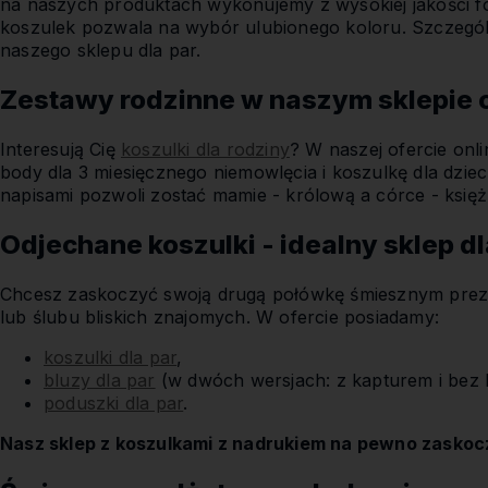
na naszych produktach wykonujemy z wysokiej jakości fol
koszulek pozwala na wybór ulubionego koloru. Szczególny
naszego sklepu dla par.
Zestawy rodzinne w naszym sklepie 
Interesują Cię
koszulki dla rodziny
? W naszej ofercie onli
body dla 3 miesięcznego niemowlęcia i koszulkę dla dzi
napisami pozwoli zostać mamie - królową a córce - księż
Odjechane koszulki - idealny sklep dl
Chcesz zaskoczyć swoją drugą połówkę śmiesznym pr
lub ślubu bliskich znajomych. W ofercie posiadamy:
koszulki dla par
,
bluzy dla par
(w dwóch wersjach: z kapturem i bez 
poduszki dla par
.
Nasz sklep z koszulkami z nadrukiem na pewno zaskocz