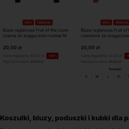
50%
OKAZJA
50%
OKAZJA
Bluza raglanowa Fruit of the Loom
Bluza raglanowa Fruit of
czarna ze ściągaczem rozmiar M
czerwona ze ściągacze
20,00 zł
20,00 zł
Cena regularna:
40,00 zł
Cena regularna:
40,00 zł
-50%
-
Najniższa cena:
25,00 zł
Najniższa cena:
25,00 zł
Rozmiar:
Do koszyka
S
M
L
XL
Do koszyka
Koszulki, bluzy, poduszki i kubki dla 