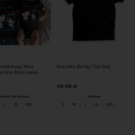
zulek/body Nasz
Koszulka dla taty Top Dad
spólny dzień mamy
69,99 zł
ozmiar dla rodzica:
Rozmiar:
L
XL
XXL
S
M
L
XL
XXL
Do koszyka
Do koszyka