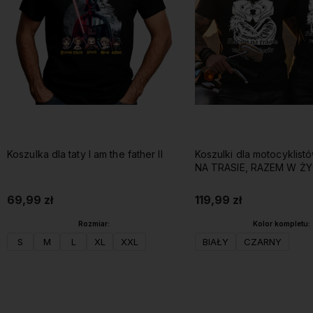
Koszulka dla taty I am the father II
Koszulki dla motocyklis
NA TRASIE, RAZEM W ŻY
imionami
69,99 zł
119,99 zł
Rozmiar:
Kolor kompletu:
S
M
L
XL
XXL
BIAŁY
CZARNY
Do koszyka
Do koszyka