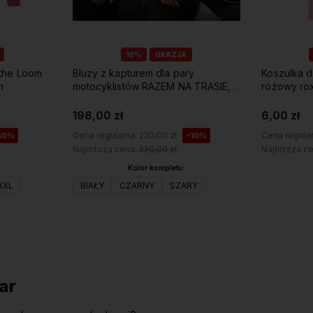
10%
OKAZJA
 the Loom
Bluzy z kapturem dla pary
Koszulka da
m
motocyklistów RAZEM NA TRASIE,
różowy rox
RAZEM W ŻYCIU z imionami
198,00 zł
6,00 zł
Cena regularna:
220,00 zł
Cena regula
50%
-10%
Najniższa cena:
220,00 zł
Najniższa c
Kolor kompletu:
XXL
BIAŁY
CZARNY
SZARY
Do koszyka
par