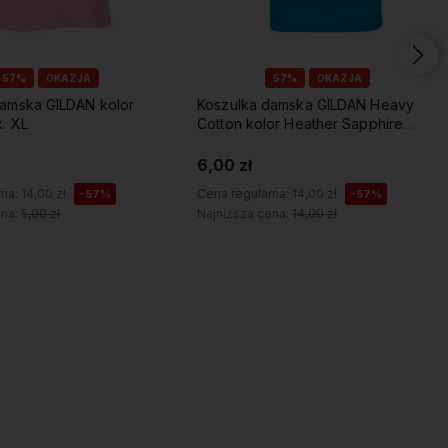
57%
OKAZJA
57%
OKAZJA
mska GILDAN kolor
Koszulka damska GILDAN Heavy
. XL
Cotton kolor Heather Sapphire
roz.S
6,00 zł
rna:
14,00 zł
Cena regularna:
14,00 zł
-57%
-57%
ena:
5,00 zł
Najniższa cena:
14,00 zł
Do koszyka