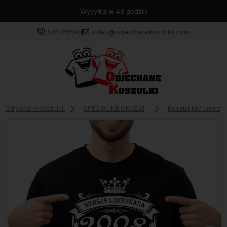
Wysyłka w 48 godzin
504016596
sklep@odjechanekoszulki.com
OdjechaneKoszulki
SPECJALNE OKAZJE
Koszulki na urodzin