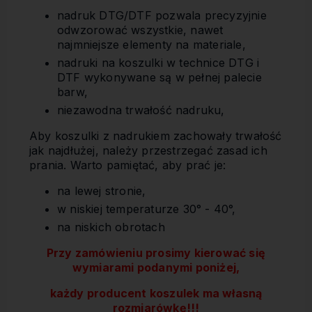
nadruk DTG/DTF pozwala precyzyjnie
odwzorować wszystkie, nawet
najmniejsze elementy na materiale,
nadruki na koszulki w technice DTG i
DTF wykonywane są w pełnej palecie
barw,
niezawodna trwałość nadruku,
Aby koszulki z nadrukiem zachowały trwałość
jak najdłużej, należy przestrzegać zasad ich
prania. Warto pamiętać, aby prać je:
na lewej stronie,
w niskiej temperaturze 30° - 40°,
na niskich obrotach
Przy zamówieniu prosimy kierować się
wymiarami podanymi poniżej,
każdy producent koszulek ma własną
rozmiarówkę!!!