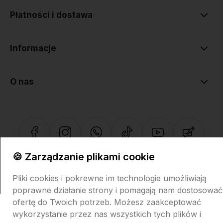
Płatności i dostawa
Informacje
O nas
🍪 Zarządzanie plikami cookie
Sklep internetowy Shoper.pl
Szablon Shoper Modern 3.0™
od
GrowCommerce
Pliki cookies i pokrewne im technologie umożliwiają
poprawne działanie strony i pomagają nam dostosować
ofertę do Twoich potrzeb. Możesz zaakceptować
wykorzystanie przez nas wszystkich tych plików i