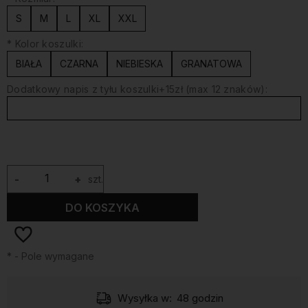
S
M
L
XL
XXL
*
Kolor koszulki:
BIAŁA
CZARNA
NIEBIESKA
GRANATOWA
Dodatkowy napis z tyłu koszulki+15zł (max 12 znaków):
-
+
szt.
DO KOSZYKA
*
- Pole wymagane
Wysyłka w:
48 godzin