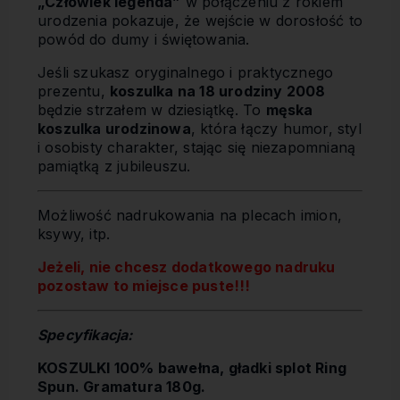
„Człowiek legenda”
w połączeniu z rokiem
urodzenia pokazuje, że wejście w dorosłość to
powód do dumy i świętowania.
Jeśli szukasz oryginalnego i praktycznego
prezentu,
koszulka na 18 urodziny 2008
będzie strzałem w dziesiątkę. To
męska
koszulka urodzinowa
, która łączy humor, styl
i osobisty charakter, stając się niezapomnianą
pamiątką z jubileuszu.
Możliwość nadrukowania na plecach imion,
ksywy, itp.
Jeżeli, nie chcesz dodatkowego nadruku
pozostaw to miejsce puste!!!
Specyfikacja:
KOSZULKI 100% bawełna, gładki splot Ring
Spun. Gramatura 180g.