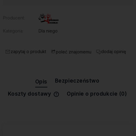
Producent:
Kategoria:
Dla niego
zapytaj o produkt
dodaj opinię
poleć znajomemu
Bezpieczeństwo
Opis
Koszty dostawy
Opinie o produkcie (0)
Cena nie zawiera ewentualnych
kosztów płatności