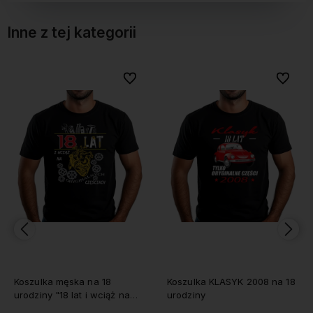
Inne z tej kategorii
bionych
bionych
Do ulubionych
Do ulubionych
Do ulubi
Do ulubi
Koszulka męska na 18
Koszulka KLASYK 2008 na 18
urodziny "18 lat i wciąż na
urodziny
oryginalnych częściach"