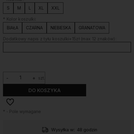
S
M
L
XL
XXL
*
Kolor koszulki:
BIAŁA
CZARNA
NIEBIESKA
GRANATOWA
Dodatkowy napis z tyłu koszulki+15zł (max 12 znaków):
-
+
szt.
DO KOSZYKA
*
- Pole wymagane
Wysyłka w:
48 godzin