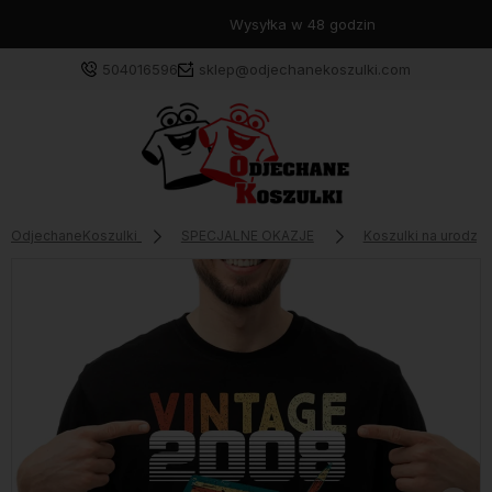
Wysyłka w 48 godzin
504016596
sklep@odjechanekoszulki.com
OdjechaneKoszulki
SPECJALNE OKAZJE
Koszulki na urodzin