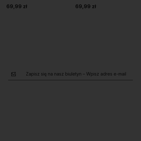
69,99 zł
69,99 zł
Do koszyka
Do koszyka
Zapisz się na nasz biuletyn – Wpisz adres e-mail
polityce prywatności