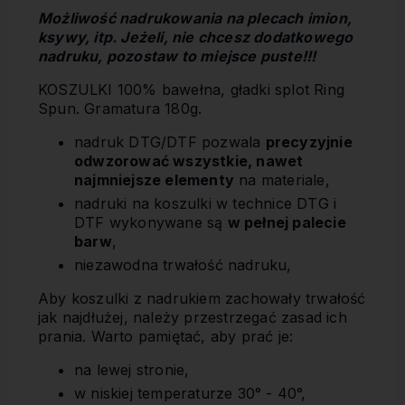
Możliwość nadrukowania na plecach imion,
ksywy, itp. Jeżeli, nie chcesz dodatkowego
nadruku, pozostaw to miejsce puste!!!
KOSZULKI 100% bawełna, gładki splot Ring
Spun. Gramatura 180g.
nadruk DTG/DTF pozwala
precyzyjnie
odwzorować wszystkie, nawet
najmniejsze elementy
na materiale,
nadruki na koszulki w technice DTG i
DTF wykonywane są
w pełnej palecie
barw
,
niezawodna trwałość nadruku,
Aby koszulki z nadrukiem zachowały trwałość
jak najdłużej, należy przestrzegać zasad ich
prania. Warto pamiętać, aby prać je:
na lewej stronie,
w niskiej temperaturze 30° - 40°,