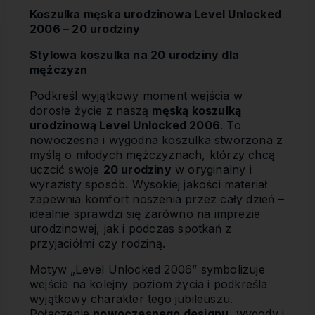
Koszulka męska urodzinowa Level Unlocked
2006 – 20 urodziny
Stylowa koszulka na 20 urodziny dla
mężczyzn
Podkreśl wyjątkowy moment wejścia w
dorosłe życie z naszą
męską koszulką
urodzinową Level Unlocked 2006
. To
nowoczesna i wygodna koszulka stworzona z
myślą o młodych mężczyznach, którzy chcą
uczcić swoje
20 urodziny
w oryginalny i
wyrazisty sposób. Wysokiej jakości materiał
zapewnia komfort noszenia przez cały dzień –
idealnie sprawdzi się zarówno na imprezie
urodzinowej, jak i podczas spotkań z
przyjaciółmi czy rodziną.
Motyw „Level Unlocked 2006” symbolizuje
wejście na kolejny poziom życia i podkreśla
wyjątkowy charakter tego jubileuszu.
Połączenie
nowoczesnego designu
, wygody i