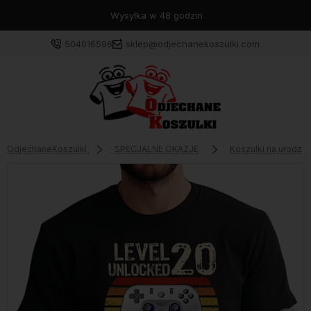
Wysyłka w 48 godzin
504016596
sklep@odjechanekoszulki.com
OdjechaneKoszulki
SPECJALNE OKAZJE
Koszulki na urodzin