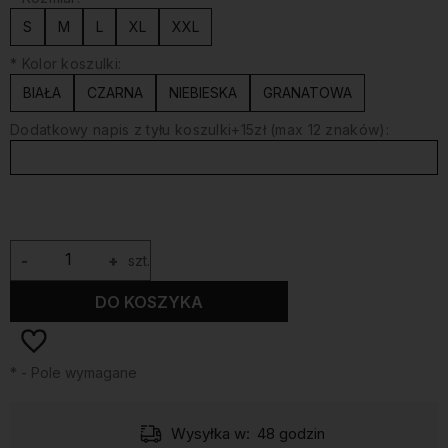
S
M
L
XL
XXL
*
Kolor koszulki:
BIAŁA
CZARNA
NIEBIESKA
GRANATOWA
Dodatkowy napis z tyłu koszulki+15zł (max 12 znaków):
-
+
szt.
DO KOSZYKA
*
- Pole wymagane
Wysyłka w:
48 godzin