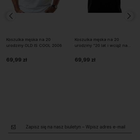
 na 20
Koszulka męska na 20
Koszulka KLASYK 
S COOL 2006
urodziny "20 lat i wciąż na
urodziny
oryginalnych częściach"
69,99 zł
69,99 zł
zyka
Do koszyka
Do koszy
Zapisz się na nasz biuletyn – Wpisz adres e-mail