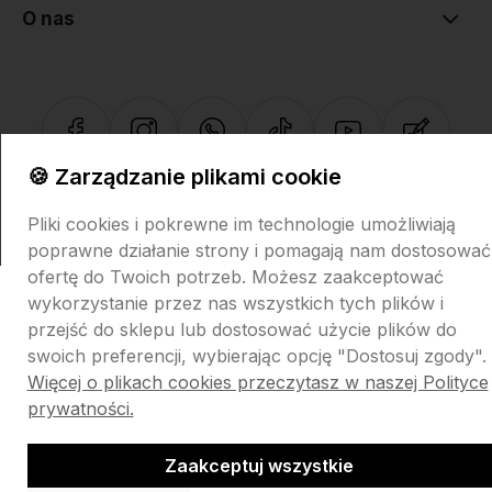
O nas
🍪 Zarządzanie plikami cookie
Sklep internetowy Shoper.pl
Szablon Shoper Modern 3.0™
od
GrowCommerce
Pliki cookies i pokrewne im technologie umożliwiają
poprawne działanie strony i pomagają nam dostosować
ofertę do Twoich potrzeb. Możesz zaakceptować
wykorzystanie przez nas wszystkich tych plików i
przejść do sklepu lub dostosować użycie plików do
swoich preferencji, wybierając opcję "Dostosuj zgody".
Więcej o plikach cookies przeczytasz w naszej Polityce
prywatności.
Zaakceptuj wszystkie