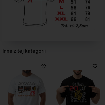
Inne z tej kategorii
Do ulubionych
Do ulubionych
Do ulubionych
Do ulubionych