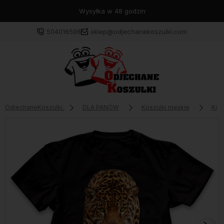
Wysyłka w 48 godzin
504016596
sklep@odjechanekoszulki.com
OdjechaneKoszulki
DLA PANÓW
Koszulki męskie
Kos