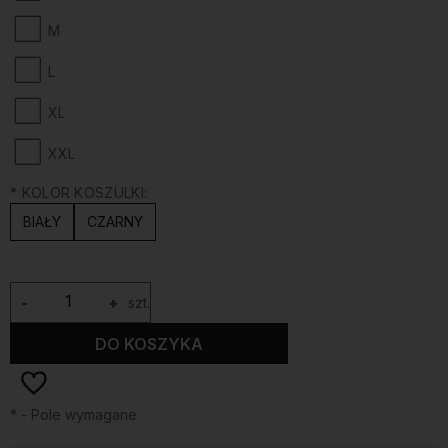
M
L
XL
XXL
*
KOLOR KOSZULKI:
BIAŁY
CZARNY
-
+
szt.
DO KOSZYKA
*
- Pole wymagane