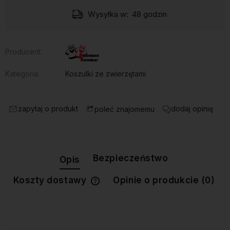
Wysyłka w:
48 godzin
Producent:
Kategoria:
Koszulki ze zwierzętami
zapytaj o produkt
dodaj opinię
poleć znajomemu
Bezpieczeństwo
Opis
Koszty dostawy
Opinie o produkcie (0)
Cena nie zawiera ewentualnych
kosztów płatności