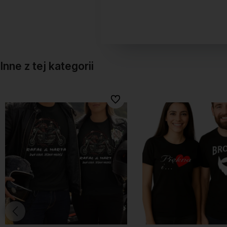
Inne z tej kategorii
onych
onych
Do ulubionych
Do ulubionych