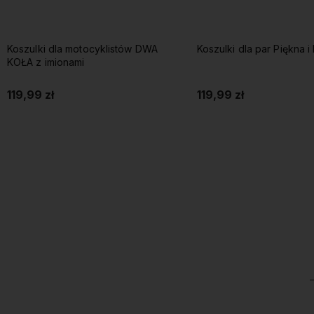
Koszulki dla motocyklistów DWA
Koszulki dla par Piękna 
KOŁA z imionami
119,99 zł
119,99 zł
Do koszyka
Do koszyka