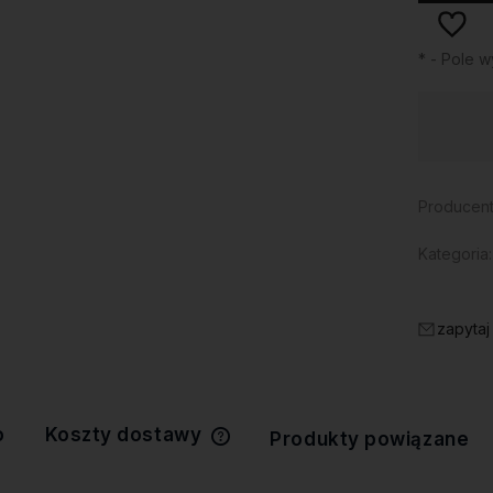
*
- Pole 
Dostępność:
duża ilość
Producent
Kategoria:
zapytaj
o
Koszty dostawy
Produkty powiązane