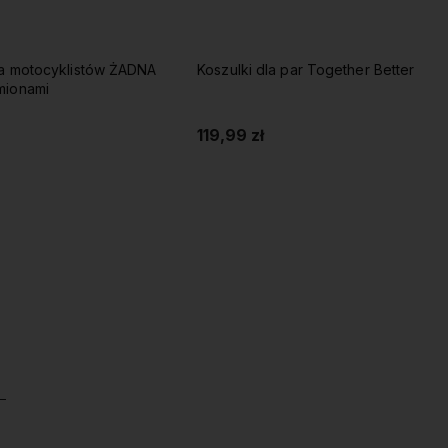
la motocyklistów ŻADNA
Koszulki dla par Together Better
A z imionami
119,99 zł
Do koszyka
Do koszyka