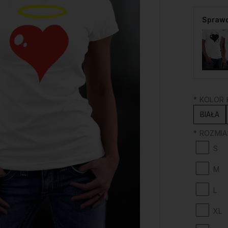
Sprawd
*
KOLOR K
BIAŁA
*
ROZMIAR
S
M
L
XL