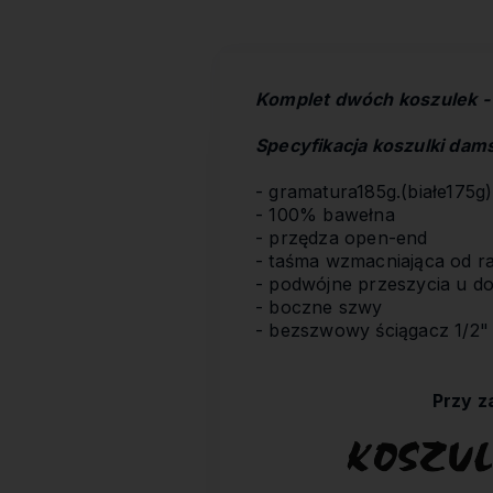
Komplet dwóch koszulek - dl
Specyfikacja koszulki dams
- gramatura185g.(białe175g)
- 100% bawełna
- przędza open-end
- taśma wzmacniająca od ra
- podwójne przeszycia u do
- boczne szwy
- bezszwowy ściągacz 1/2"
Przy z