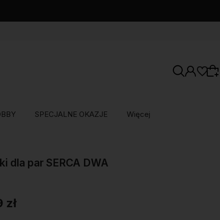
OBBY
SPECJALNE OKAZJE
Więcej
Wybierz coś dla siebie z naszej aktualnej
oferty lub zaloguj się, aby przywrócić dodane
ki dla par SERCA DWA
produkty do listy z poprzedniej sesji.
9 zł