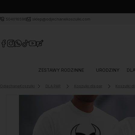
504016596
sklep@odjechanekoszulki.com
ZESTAWY RODZINNE
URODZINY
DLA
OdjechaneKoszulki
DLA PAR
Koszulki dla par
Koszulki d