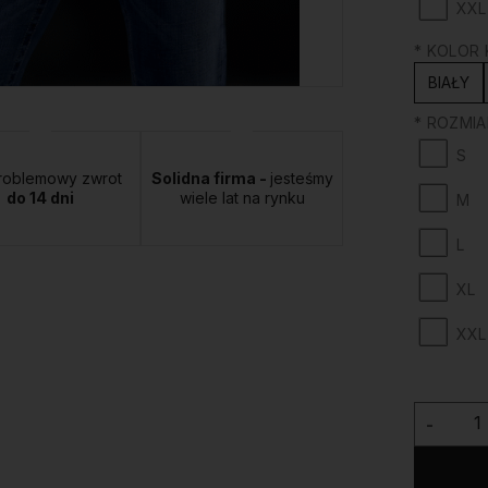
XXL
*
KOLOR K
BIAŁY
*
ROZMIAR
S
roblemowy zwrot
Solidna firma -
jesteśmy
do 14 dni
wiele lat na rynku
M
L
XL
XXL
-