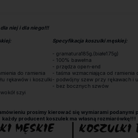
Cena nie zawiera ewentualnych
kosztów płatności
a niej i dla niego!!!
kiej:
S
pecyfikacja koszulki męskiej
:
- gramatura185g.(białe175g)
- 100% bawełna
- przędza open-end
mienia do ramienia
- taśma wzmacniająca od ramienia 
łu rękawów i koszulki
- podwójny szew przy rękawach i u
- bez bocznych szwów
 wokół szyi
amówieniu prosimy kierować się wymiarami podanymi p
każdy producent koszulek ma własną rozmiarówkę!!!