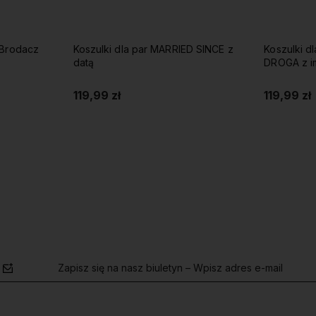
i Brodacz
Koszulki dla par MARRIED SINCE z
Koszulki d
datą
DROG
119,99 zł
119,99 zł
Do koszyka
Zapisz się na nasz biuletyn – Wpisz adres e-mail