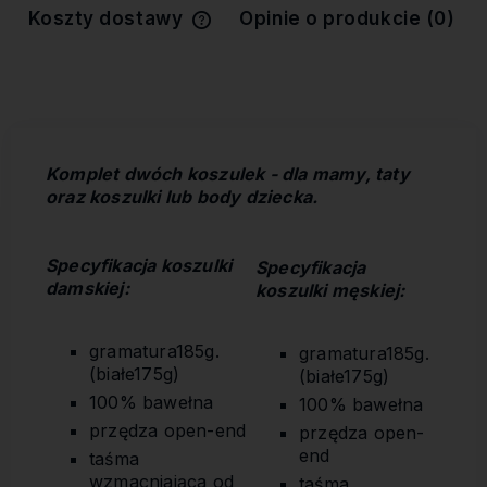
Koszty dostawy
Opinie o produkcie (0)
Cena nie zawiera ewentualnych
kosztów płatności
Komplet dwóch koszulek - dla mamy, taty
oraz koszulki lub body dziecka.
Specyfikacja koszulki
Specyfikacja
damskiej:
koszulki męskiej
:
gramatura185g.
gramatura185g.
(białe175g)
(białe175g)
100% bawełna
100% bawełna
przędza open-end
przędza open-
end
taśma
wzmacniająca od
taśma