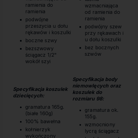
ramienia do
wzmacniająca
ramienia
od ramienia do
ramienia
podwójne
przeszycia u dołu
podwójny szew
rękawów i koszulki
przy rękawach i
u dołu koszulki
boczne szwy
bez bocznych
bezszwowy
szwów
ściągacz 1/2"
wokół szyi
Specyfikacja body
niemowlęcych oraz
Specyfikacja koszulek
koszulek do
dziecięcych:
rozmiaru 98:
gramatura 165g.
gramatura ok.
(białe 160g)
155g.
100% bawełna
wzmocniony
kołnierzyk
lycrą ściągacz
wykończony