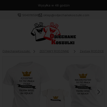
Wysyłka w 48 godzin
504016596
sklep@odjechanekoszulki.com
OdjechaneKoszulki
ZESTAWY RODZINNE
Zestaw RODZICE +