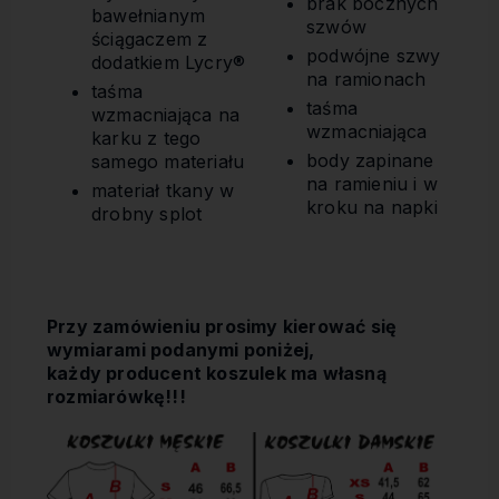
brak bocznych
bawełnianym
szwów
ściągaczem z
podwójne szwy
dodatkiem Lycry®
na ramionach
taśma
taśma
wzmacniająca na
wzmacniająca
karku z tego
body zapinane
samego materiału
na ramieniu i w
materiał tkany w
kroku na napki
drobny splot
Przy zamówieniu prosimy kierować się
wymiarami podanymi poniżej,
każdy producent koszulek ma własną
rozmiarówkę!!!