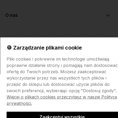
O nas
🍪 Zarządzanie plikami cookie
Sklep internetowy Shoper.pl
Szablon Shoper Modern 3.0™
od
Pliki cookies i pokrewne im technologie umożliwiają
GrowCommerce
poprawne działanie strony i pomagają nam dostosować
ofertę do Twoich potrzeb. Możesz zaakceptować
wykorzystanie przez nas wszystkich tych plików i
przejść do sklepu lub dostosować użycie plików do
swoich preferencji, wybierając opcję "Dostosuj zgody".
Więcej o plikach cookies przeczytasz w naszej Polityce
prywatności.
Zaakceptuj wszystkie