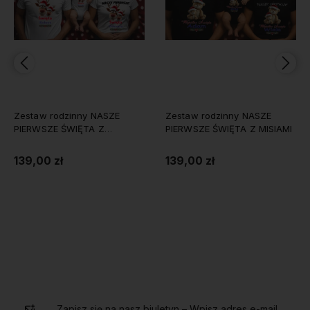
zinny NASZE
Zestaw rodzinny NASZE
Zestaw BOSS
WIĘTA Z
PIERWSZE ŚWIĘTA Z MISIAMI
139,00 zł
139,00 zł
 koszyka
Do koszyka
Do 
Zapisz się na nasz biuletyn – Wpisz adres e-mail