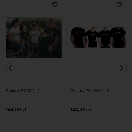
 ulubionych
 ulubionych
Do ulubionych
Do ulubionych
Do u
Do u
Zestaw PALIWO 2+2
Zestaw BATERIE 2+2
144,99 zł
144,99 zł
Do koszyka
Do koszyka