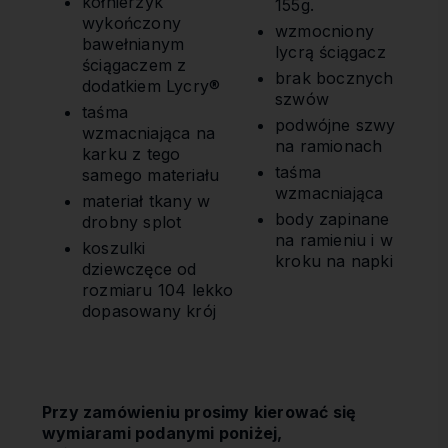
kołnierzyk
155g.
wykończony
wzmocniony
bawełnianym
lycrą ściągacz
ściągaczem z
brak bocznych
dodatkiem Lycry®
szwów
taśma
podwójne szwy
wzmacniająca na
na ramionach
karku z tego
taśma
samego materiału
wzmacniająca
materiał tkany w
body zapinane
drobny splot
na ramieniu i w
koszulki
kroku na napki
dziewczęce od
rozmiaru 104 lekko
dopasowany krój
Przy zamówieniu prosimy kierować się
wymiarami podanymi poniżej,