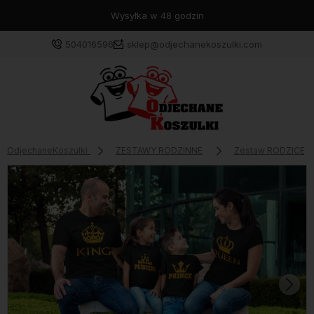
Wysyłka w 48 godzin
504016596
sklep@odjechanekoszulki.com
OdjechaneKoszulki
ZESTAWY RODZINNE
Zestaw RODZICE + 