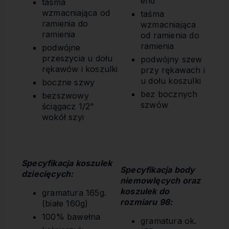
end
taśma
wzmacniająca od
taśma
ramienia do
wzmacniająca
ramienia
od ramienia do
ramienia
podwójne
przeszycia u dołu
podwójny szew
rękawów i koszulki
przy rękawach i
u dołu koszulki
boczne szwy
bez bocznych
bezszwowy
szwów
ściągacz 1/2"
wokół szyi
Specyfikacja koszulek
Specyfikacja body
dziecięcych:
niemowlęcych oraz
koszulek do
gramatura 165g.
rozmiaru 98:
(białe 160g)
100% bawełna
gramatura ok.