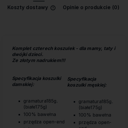
Koszty dostawy
Opinie o produkcie (0)
Cena nie zawiera ewentualnych
kosztów płatności
Komplet czterech koszulek - dla mamy, taty i
dwójki dzieci.
Ze złotym nadrukiem!!!
Specyfikacja koszulki
Specyfikacja
damskiej:
koszulki męskiej
:
gramatura185g.
gramatura185g.
(białe175g)
(białe175g)
100% bawełna
100% bawełna
przędza open-end
przędza open-