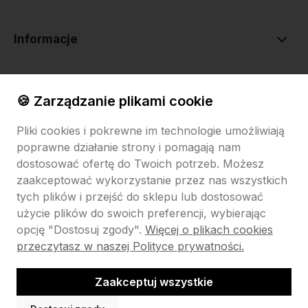
Informacje
O nas
🍪 Zarządzanie plikami cookie
Pliki cookies i pokrewne im technologie umożliwiają
poprawne działanie strony i pomagają nam
dostosować ofertę do Twoich potrzeb. Możesz
zaakceptować wykorzystanie przez nas wszystkich
tych plików i przejść do sklepu lub dostosować
Sklep internetowy Shoper.pl
Szablon Shoper Modern 3.0™
od
GrowCommerce
użycie plików do swoich preferencji, wybierając
opcję "Dostosuj zgody".
Więcej o plikach cookies
Pokaż filtry
przeczytasz w naszej Polityce prywatności.
Zaakceptuj wszystkie