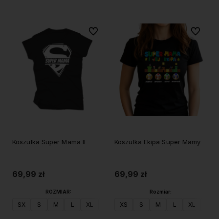
Do ulubionych
Do ulubi
Koszulka Super Mama II
Koszulka Ekipa Super Mamy
69,99 zł
69,99 zł
ROZMIAR:
Rozmiar:
SX
S
M
L
XL
XXL
XS
S
M
L
XL
XXL