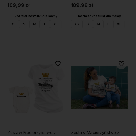
109,99 zł
109,99 zł
Rozmiar koszulki dla mamy:
Rozmiar koszulki dla mamy:
XS
S
M
L
XL
XXL
XS
XXXL
S
M
L
XL
XXL
Do koszyka
Do koszyka
Do ulubionych
Do ulubi
Zestaw Macierzyństwo z
Zestaw Macierzyństwo z