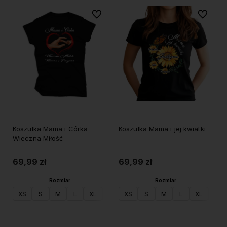
Do ulubionych
Do ulubi
Koszulka Mama i Córka
Koszulka Mama i jej kwiatki
Wieczna Miłość
69,99 zł
69,99 zł
Rozmiar:
Rozmiar:
XS
S
M
L
XL
XXL
XS
S
M
L
XL
XXL
Do koszyka
Do koszyka