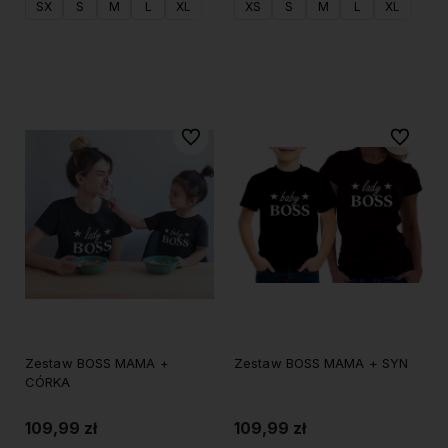
SX
S
M
L
XL
XXL
XS
S
M
L
XL
XXL
Do koszyka
Do koszyka
Do ulubionych
Do ulubi
Zestaw BOSS MAMA +
Zestaw BOSS MAMA + SYN
CÓRKA
109,99 zł
109,99 zł