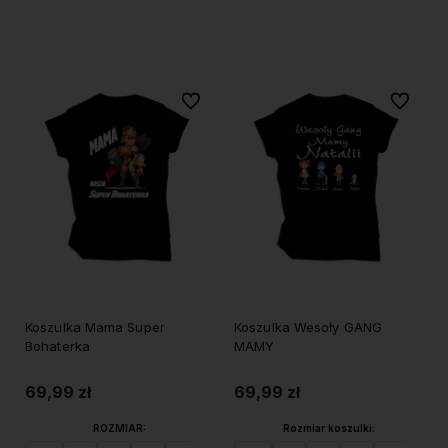
Do koszyka
Do koszyka
Do ulubionych
Do ulubi
Koszulka Mama Super
Koszulka Wesoły GANG
Bohaterka
MAMY
69,99 zł
69,99 zł
ROZMIAR:
Rozmiar koszulki: