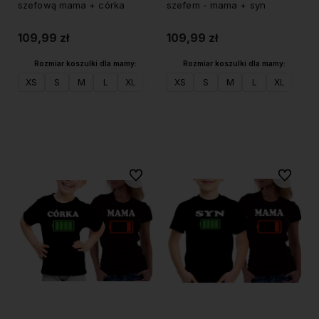
szefową mama + córka
szefem - mama + syn
109,99 zł
109,99 zł
Rozmiar koszulki dla mamy:
Rozmiar koszulki dla mamy:
XS
S
M
L
XL
XXL
XS
XXXL
S
M
L
XL
XXL
Do koszyka
Do koszyka
Do ulubionych
Do ulubi