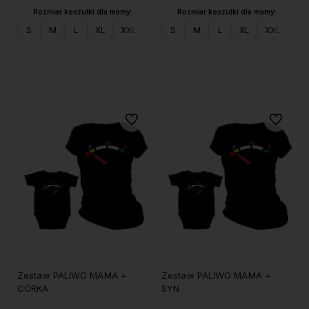
Rozmiar koszulki dla mamy:
Rozmiar koszulki dla mamy:
S
M
L
XL
XXL
S
M
L
XL
XXL
XX
Do koszyka
Do koszyka
Do ulubionych
Do ulubi
Zestaw PALIWO MAMA +
Zestaw PALIWO MAMA +
CÓRKA
SYN