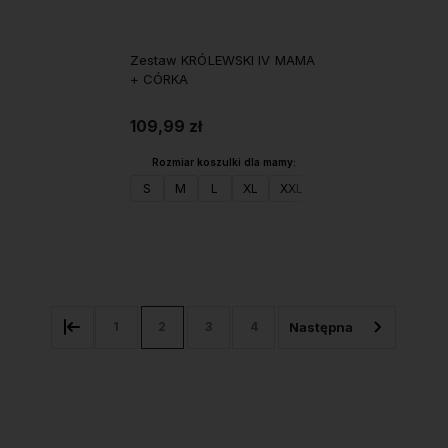
Zestaw KRÓLEWSKI IV MAMA
+ CÓRKA
109,99 zł
Rozmiar koszulki dla mamy:
S
M
L
XL
XXL
Do koszyka
1
2
3
4