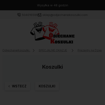
Wysyłka w 48 godzin
504016596
sklep@odjechanekoszulki.com
OdjechaneKoszulki
SPECJALNE OKAZJE
Prezenty na Dzień M
Koszulki
WSTECZ
KOSZULKI