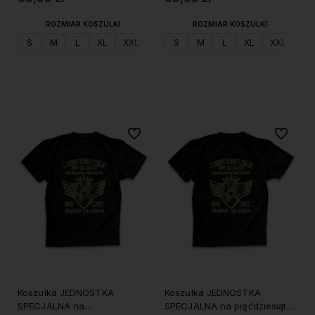
ROZMIAR KOSZULKI:
ROZMIAR KOSZULKI:
S
M
L
XL
XXL
S
M
L
XL
XXL
Do koszyka
Do koszyka
Do ulubionych
Do ulubi
Koszulka JEDNOSTKA
Koszulka JEDNOSTKA
SPECJALNA na
SPECJALNA na pięćdziesiąte