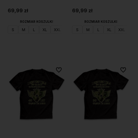
sześćdziesiąte urodziny
urodziny
69,99 zł
69,99 zł
ROZMIAR KOSZULKI:
ROZMIAR KOSZULKI:
S
M
L
XL
XXL
S
M
L
XL
XXL
Do koszyka
Do koszyka
Do ulubionych
Do ulubi