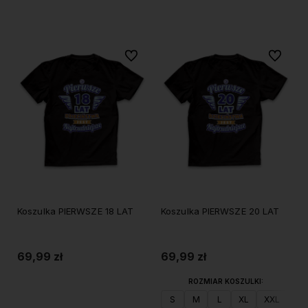
Do koszyka
Do koszyka
Do ulubionych
Do ulubi
Koszulka PIERWSZE 18 LAT
Koszulka PIERWSZE 20 LAT
69,99 zł
69,99 zł
ROZMIAR KOSZULKI:
Do koszyka
S
M
L
XL
XXL