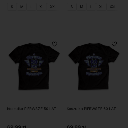
S
M
L
XL
XXL
S
M
L
XL
XXL
Do koszyka
Do koszyka
Do ulubionych
Do ulubi
Koszulka PIERWSZE 50 LAT
Koszulka PIERWSZE 60 LAT
69,99 zł
69,99 zł