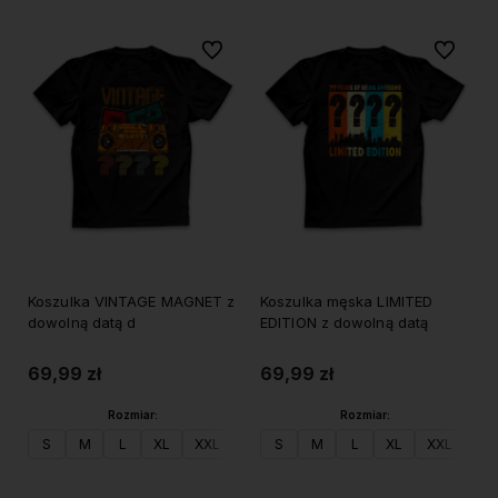
Do ulubionych
Do ulubi
Koszulka VINTAGE MAGNET z
Koszulka męska LIMITED
dowolną datą d
EDITION z dowolną datą
69,99 zł
69,99 zł
Rozmiar:
Rozmiar:
S
M
L
XL
XXL
S
M
L
XL
XXL