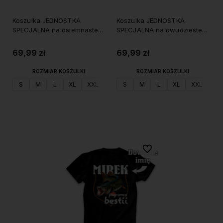
Koszulka JEDNOSTKA
Koszulka JEDNOSTKA
SPECJALNA na osiemnaste
SPECJALNA na dwudzieste
urodziny
urodziny
69,99 zł
69,99 zł
ROZMIAR KOSZULKI:
ROZMIAR KOSZULKI:
S
M
L
XL
XXL
S
M
L
XL
XXL
Do koszyka
Do koszyka
Do ulubionych