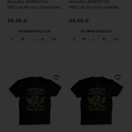
Koszulka JEDNOSTKA
Koszulka JEDNOSTKA
SPECJALNA na czterdzieste
SPECJALNA na trzydzieste
urodziny
urodziny
69,99 zł
69,99 zł
ROZMIAR KOSZULKI:
ROZMIAR KOSZULKI:
S
M
L
XL
XXL
S
M
L
XL
XXL
Do koszyka
Do koszyka
Do ulubionych
Do ulubi