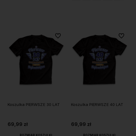
Do koszyka
Do ulubionych
Do ulubi
Koszulka PIERWSZE 30 LAT
Koszulka PIERWSZE 40 LAT
69,99 zł
69,99 zł
ROZMIAR KOSZULKI:
ROZMIAR KOSZULKI: