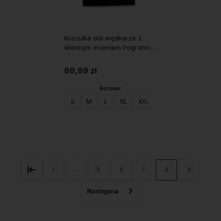
Koszulka dla wędkarza z
własnym imieniem Pogromca
bestii
69,99 zł
Rozmiar:
S
M
L
XL
XXL
Do koszyka
1
...
5
6
7
8
9