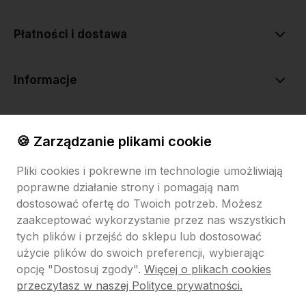
Płatności i dostawa
Informacje
O nas
🍪 Zarządzanie plikami cookie
Pliki cookies i pokrewne im technologie umożliwiają
poprawne działanie strony i pomagają nam
dostosować ofertę do Twoich potrzeb. Możesz
zaakceptować wykorzystanie przez nas wszystkich
tych plików i przejść do sklepu lub dostosować
Sklep internetowy Shoper.pl
Szablon Shoper Modern 3.0™
od
GrowCommerce
użycie plików do swoich preferencji, wybierając
opcję "Dostosuj zgody".
Więcej o plikach cookies
Pokaż filtry
przeczytasz w naszej Polityce prywatności.