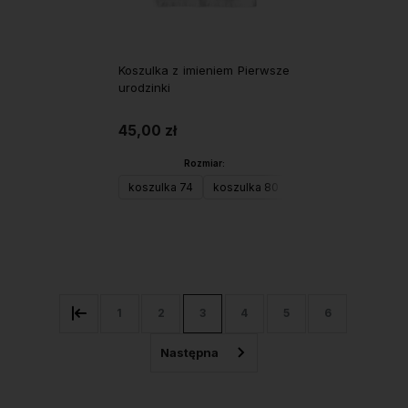
Koszulka z imieniem Pierwsze
urodzinki
45,00 zł
Rozmiar:
koszulka 74
koszulka 80
koszulka 98
kosz
Do koszyka
1
2
3
4
5
6