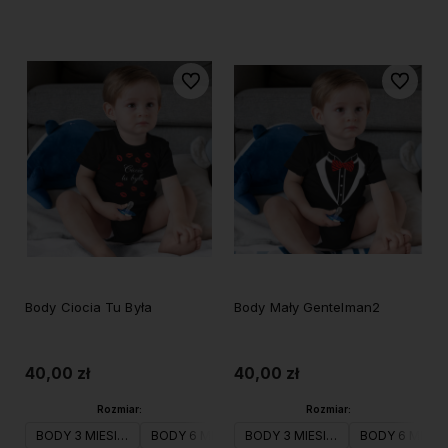
Do koszyka
Do koszyka
Do ulubionych
Do ulubi
Body Ciocia Tu Była
Body Mały Gentelman2
40,00 zł
40,00 zł
Rozmiar:
Rozmiar:
BODY 3 MIESIĄC
BODY 6 MIESIĄC
BODY 3 MIESIĄC
BODY 9 MIESIĄC
BODY 6 MIESI
BODY 12 M