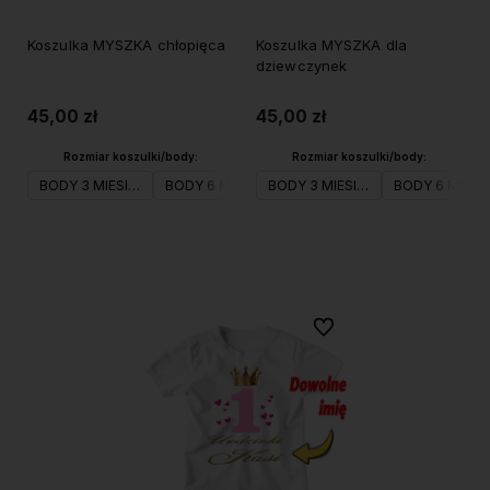
Koszulka MYSZKA chłopięca
Koszulka MYSZKA dla
dziewczynek
45,00 zł
45,00 zł
Rozmiar koszulki/body:
Rozmiar koszulki/body:
BODY 3 MIESIĄCE
BODY 6 MIESIĄCE
BODY 3 MIESIĄCE
BODY 9 MIESIĘCY
BODY 6 MIESI
BODY 12 M
Do koszyka
Do koszyka
Do ulubionych