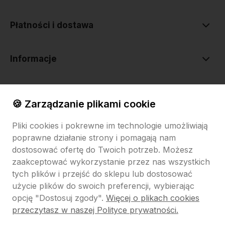
Płatności i dostawa
Informacje
O nas
🍪 Zarządzanie plikami cookie
Pliki cookies i pokrewne im technologie umożliwiają
poprawne działanie strony i pomagają nam
dostosować ofertę do Twoich potrzeb. Możesz
zaakceptować wykorzystanie przez nas wszystkich
tych plików i przejść do sklepu lub dostosować
Sklep internetowy Shoper.pl
Szablon Shoper Modern 3.0™
od
GrowCommerce
użycie plików do swoich preferencji, wybierając
opcję "Dostosuj zgody".
Więcej o plikach cookies
Pokaż filtry
przeczytasz w naszej Polityce prywatności.