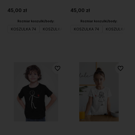
45,00 zł
45,00 zł
Rozmiar koszulki/body:
Rozmiar koszulki/body:
KOSZULKA 74
KOSZULKA 80
KOSZULKA 74
KOSZULKA 98
KOSZULKA 80
KOSZULKA 104
Do koszyka
Do koszyka
Do ulubionych
Do ulubi