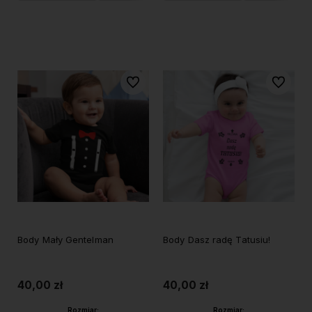
Do koszyka
Do koszyka
Do ulubionych
Do ulubi
Body Mały Gentelman
Body Dasz radę Tatusiu!
40,00 zł
40,00 zł
Rozmiar:
Rozmiar: