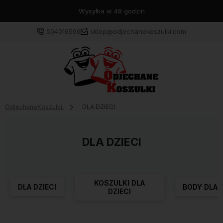
Wysyłka w 48 godzin
504016596
sklep@odjechanekoszulki.com
OdjechaneKoszulki
DLA DZIECI
DLA DZIECI
KOSZULKI DLA
DLA DZIECI
BODY DLA D
DZIECI