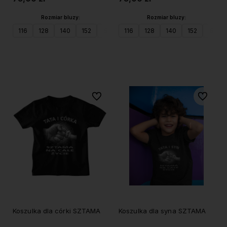
Rozmiar bluzy:
Rozmiar bluzy:
116
128
140
152
S - rozmiar dorosły
116
128
M - rozmiar dorosły
140
152
S - r
L 
Do koszyka
Do koszyka
Do ulubionych
Do ulubi
Koszulka dla córki SZTAMA
Koszulka dla syna SZTAMA