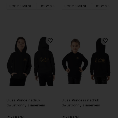
BODY 3 MIESIĄC
BODY 6 MIESIĄC
BODY 3 MIESIĄC
BODY 9 MIESIĄC
BODY 6 MIESI
BODY 12 M
Do koszyka
Do koszyka
Do ulubionych
Do ulubi
Bluza Prince nadruk
Bluza Princess nadruk
dwustronny z imieniem
dwustronny z imieniem
75,00 zł
75,00 zł