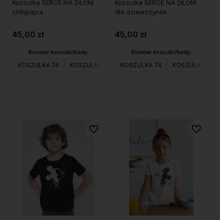
Koszulka SERCE NA DŁONI
Koszulka SERCE NA DŁONI
chłopięca
dla dziewczynek
45,00 zł
45,00 zł
Rozmiar koszulki/body:
Rozmiar koszulki/body:
KOSZULKA 74
KOSZULKA 80
KOSZULKA 74
KOSZULKA 98
KOSZULKA 80
KOSZULKA 104
Do koszyka
Do koszyka
Do ulubionych
Do ulubi