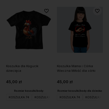
Do ulubionych
Do ulubi
Koszulka dla Kogucik
Koszulka Mama i Córka
dziecięca
Wieczna Miłość dla córki
45,00 zł
45,00 zł
Rozmiar koszulki/body:
Rozmiar koszulki/body dla dziecka:
KOSZULKA 74
KOSZULKA 80
KOSZULKA 74
KOSZULKA 98
KOSZULKA 80
KOSZULKA 104