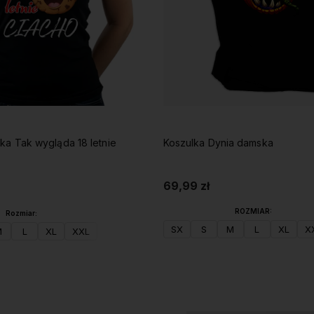
ka Tak wygląda 18 letnie
Koszulka Dynia damska
69,99 zł
ROZMIAR:
Rozmiar:
SX
S
M
L
XL
X
M
L
XL
XXL
Do koszyka
Do koszyka