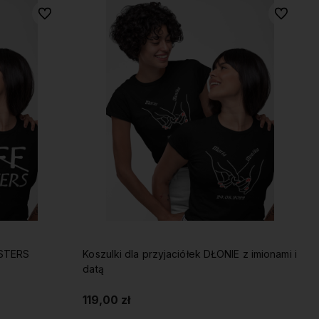
Do ulubionych
Do ulubio
ISTERS
Koszulki dla przyjaciółek DŁONIE z imionami i
datą
119,00 zł