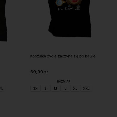
Koszulka życie zaczyna się po kawie
69,99 zł
ROZMIAR:
XL
SX
S
M
L
XL
XXL
Do koszyka