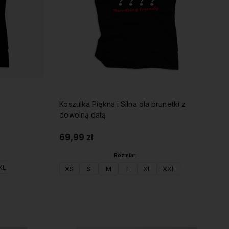
Koszulka Piękna i Silna dla brunetki z
dowolną datą
69,99 zł
Rozmiar:
XL
XS
S
M
L
XL
XXL
Do koszyka