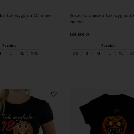
ka Tak wygląda 40 letnie
Koszulka damska Tak wygląda 3
ciacho
69,99 zł
Rozmiar:
Rozmiar:
M
L
XL
XXL
XS
S
M
L
XL
X
Do koszyka
Do koszyka
Do ulubionych