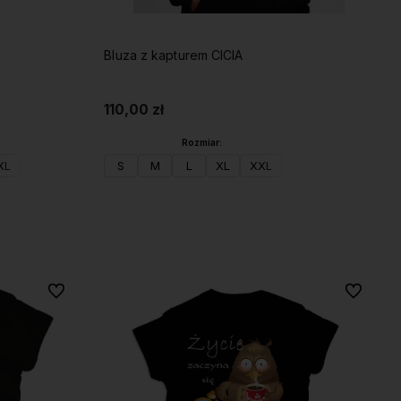
Bluza z kapturem CICIA
110,00 zł
Rozmiar:
XL
S
M
L
XL
XXL
Do koszyka
Do ulubionych
Do ulubio