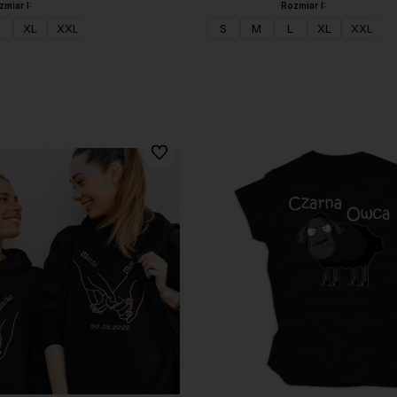
zmiar I:
Rozmiar I:
XL
XXL
S
M
L
XL
XXL
Do koszyka
Do koszyka
Do ulubionych