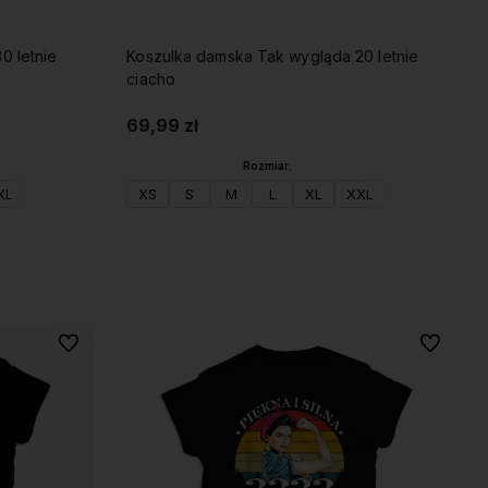
0 letnie
Koszulka damska Tak wygląda 20 letnie
ciacho
69,99 zł
Rozmiar:
XL
XS
S
M
L
XL
XXL
Do koszyka
Do ulubionych
Do ulubio