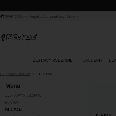
504016596
sklep@odjechanekoszulki.com
ZESTAWY RODZINNE
URODZINY
DLA
OdjechaneKoszulki
DLA PAŃ
Menu
ZESTAWY RODZINNE
DLA PAR
DLA PAŃ
DLA PAŃ