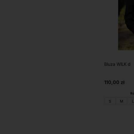
Bluza WILK d
110,00 zł
Ro
S
M
L