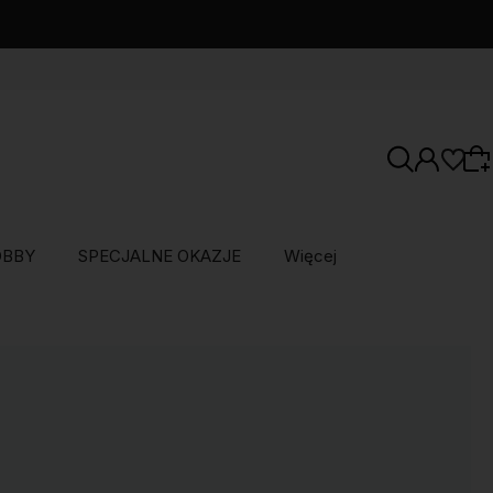
OBBY
SPECJALNE OKAZJE
Więcej
Wybierz coś dla siebie z naszej aktualnej
oferty lub zaloguj się, aby przywrócić dodane
produkty do listy z poprzedniej sesji.