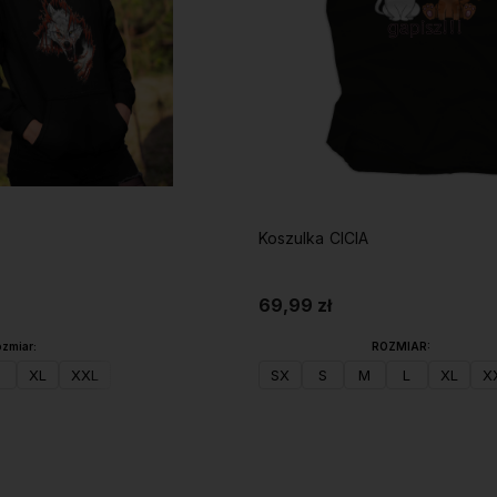
Koszulka CICIA
69,99 zł
zmiar:
ROZMIAR:
XL
XXL
SX
S
M
L
XL
X
Do koszyka
Do koszyka