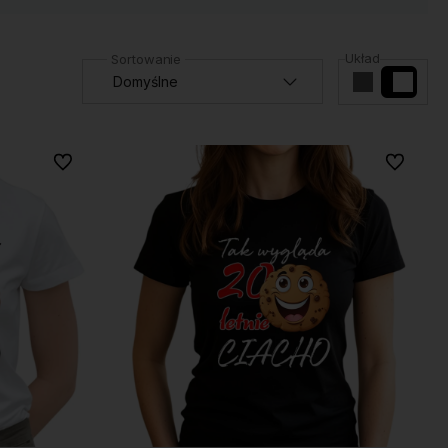
Układ
Do ulubionych
Do ulubio