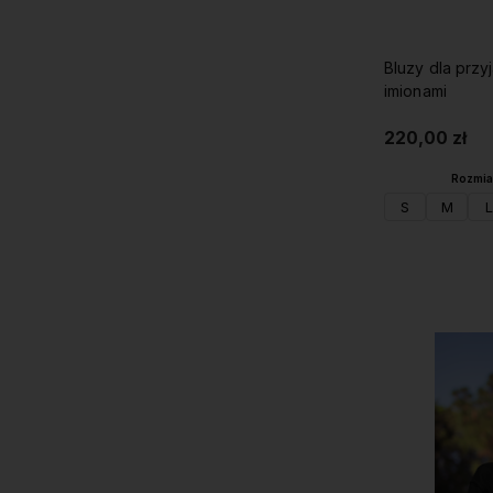
Bluzy dla przy
imionami
220,00 zł
Rozmiar
S
M
L