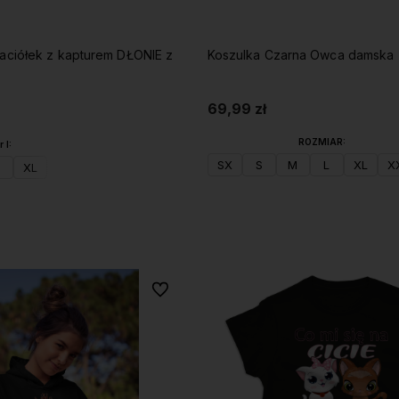
jaciółek z kapturem DŁONIE z
Koszulka Czarna Owca damska
69,99 zł
ROZMIAR:
 I:
SX
S
M
L
XL
X
XL
Do koszyka
Do koszyka
Do ulubionych