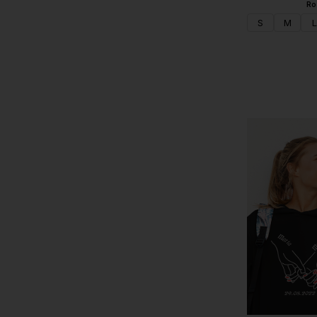
Ro
S
M
L