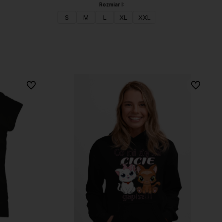
Rozmiar I:
S
M
L
XL
XXL
Do koszyka
Do ulubionych
Do ulubio