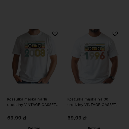
Do koszyka
Do koszyka
Do ulubionych
Do ulubi
Koszulka męska na 18
Koszulka męska na 30
urodziny VINTAGE CASSETTE
urodziny VINTAGE CASSETTE
2008
1996
69,99 zł
69,99 zł
Rozmiar:
Rozmiar: