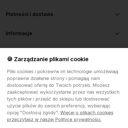
Płatności i dostawa
Informacje
O nas
🍪 Zarządzanie plikami cookie
Pliki cookies i pokrewne im technologie umożliwiają
poprawne działanie strony i pomagają nam
dostosować ofertę do Twoich potrzeb. Możesz
zaakceptować wykorzystanie przez nas wszystkich
tych plików i przejść do sklepu lub dostosować
Sklep internetowy Shoper.pl
Szablon Shoper Modern 3.0™
od
GrowCommerce
użycie plików do swoich preferencji, wybierając
opcję "Dostosuj zgody".
Więcej o plikach cookies
Pokaż filtry
przeczytasz w naszej Polityce prywatności.