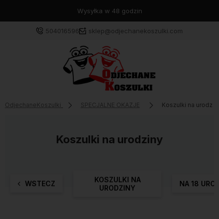
Wysyłka w 48 godzin
504016596
sklep@odjechanekoszulki.com
OdjechaneKoszulki
SPECJALNE OKAZJE
Koszulki na urodzin
Koszulki na urodziny
KOSZULKI NA
WSTECZ
NA 18 URO
URODZINY