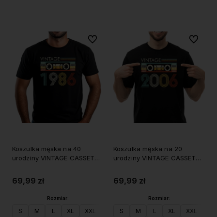
Do koszyka
Do koszyka
Do ulubionych
Do ulubi
Koszulka męska na 40
Koszulka męska na 20
urodziny VINTAGE CASSETTE
urodziny VINTAGE CASSETTE
1986
2006
69,99 zł
69,99 zł
Rozmiar:
Rozmiar:
S
M
L
XL
XXL
S
M
L
XL
XXL