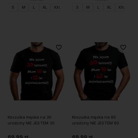
S
M
L
XL
XXL
S
M
L
XL
XXL
Do koszyka
Do koszyka
Do ulubionych
Do ulubi
Koszulka męska na 30
Koszulka męska na 60
urodziny NIE JESTEM 30
urodziny NIE JESTEM 60
69,99 zł
69,99 zł