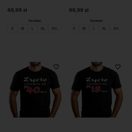
po 30
69,99 zł
69,99 zł
Rozmiar:
Rozmiar:
S
M
L
XL
XXL
S
M
L
XL
XXL
Do koszyka
Do koszyka
Do ulubionych
Do ulubi