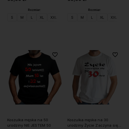
Rozmiar:
Rozmiar:
S
M
L
XL
XXL
S
M
L
XL
XXL
Do koszyka
Do koszyka
Do ulubionych
Do ulubi
Koszulka męska na 50
Koszulka męska na 30
urodziny NIE JESTEM 50
urodziny Życie Zaczyna się