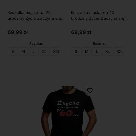
Koszulka męska na 20
Koszulka męska na 50
urodziny Życie Zaczyna się
urodziny Życie Zaczyna się
po 20
po50
69,99 zł
69,99 zł
Rozmiar:
Rozmiar:
S
M
L
XL
XXL
S
M
L
XL
XXL
Do koszyka
Do koszyka
Do ulubionych