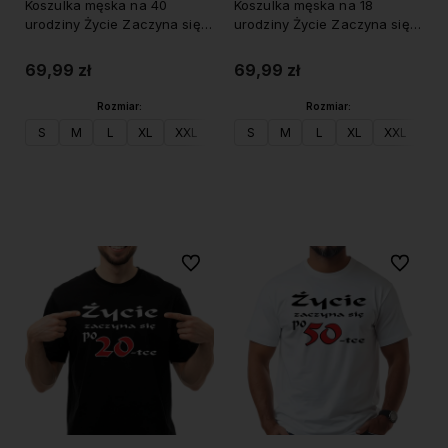
Koszulka męska na 40
Koszulka męska na 18
urodziny Życie Zaczyna się
urodziny Życie Zaczyna się
po 40
po 18
69,99 zł
69,99 zł
Rozmiar:
Rozmiar:
S
M
L
XL
XXL
S
M
L
XL
XXL
Do koszyka
Do koszyka
Do ulubionych
Do ulubi