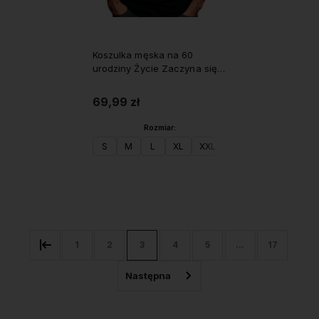
Koszulka męska na 60
urodziny Życie Zaczyna się
po 60
69,99 zł
Rozmiar:
S
M
L
XL
XXL
Do koszyka
1
2
3
4
5
...
17