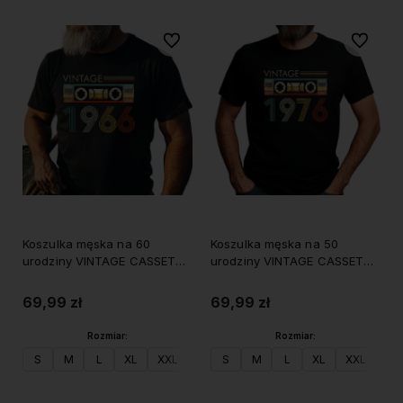
Do ulubionych
Do ulubi
Koszulka męska na 60
Koszulka męska na 50
urodziny VINTAGE CASSETTE
urodziny VINTAGE CASSETTE
1966
1976
69,99 zł
69,99 zł
Rozmiar:
Rozmiar:
S
M
L
XL
XXL
S
M
L
XL
XXL